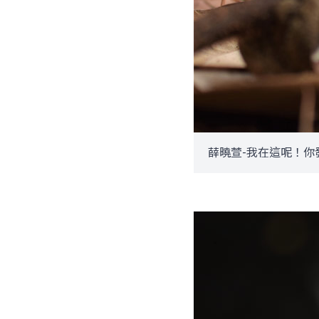
薛曉萱-我在這呢！你