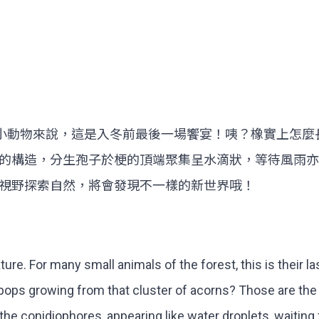
的小動物來說，這是入冬前最後一場饗宴！咦？橡實上怎
的構造，分生孢子於梗的頂端聚集呈水滴狀，等待風雨亦
視野探索自然，將會發現不一樣的新世界哦！
. For many small animals of the forest, this is their last
llipops growing from that cluster of acorns? Those are 
the conidiophores, appearing like water droplets, waiting 