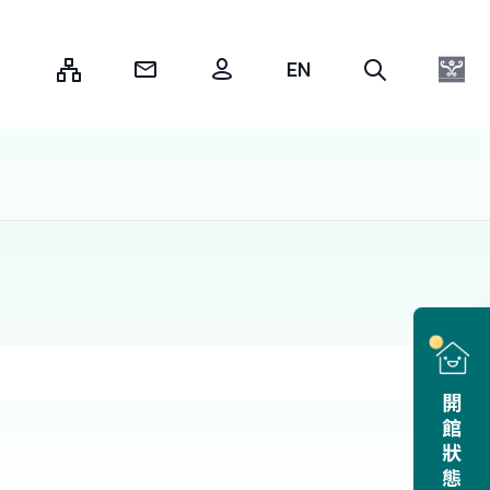
:::
開館狀態