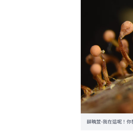
薛曉萱-我在這呢！你