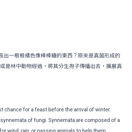
麼長出一根根橘色像棒棒糖的東西？原來是真菌形成的
或是林中動物經過，將其分生孢子傳播出去，擴展真
 chance for a feast before the arrival of winter.
the synnemata of fungi. Synnemata are composed of a
for wind, rain, or passing animals to help them