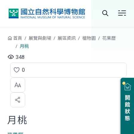
跳到中央內容區塊
全
站
首頁
展覽與劇場
展區資訊
植物園
花果曆
搜
月桃
尋
348
0
點
選
喜
開館狀態
歡
月桃