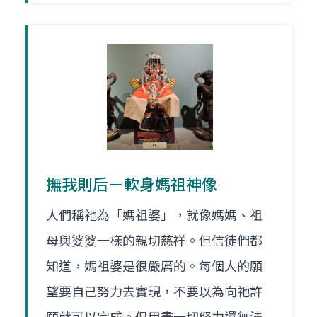
撫我則后－軟身媽祖神像
人們稱祂為「媽祖婆」，就像媽媽、祖
母與婆婆一樣的親切慈祥。但信徒們都
知道，媽祖婆是很嚴厲的。每個人的願
望要自己努力去實現，不要以為向祂許