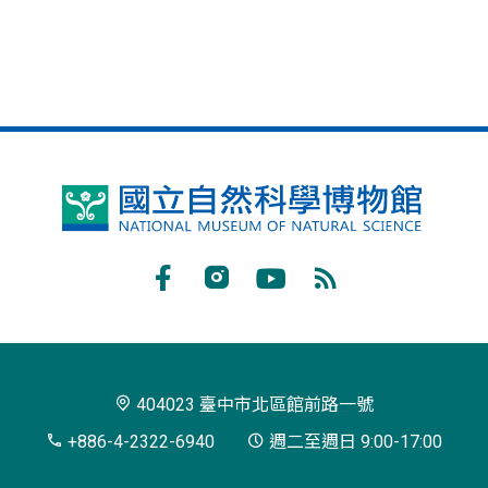
國
立
自
Facebook
Instagram
Youtube
RSS
然
訂
科
閱
學
404023 臺中市北區館前路一號
博
+886-4-2322-6940
週二至週日 9:00-17:00
物