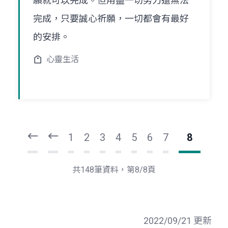
願就可以完成。但用盡一切努力還無法
完成，只要誠心祈願，一切都會有最好
的安排。
心靈生活
頁
頁
一
一
第
上
1
2
3
4
5
6
7
8
共148筆資料，第8/8頁
2022/09/21 更新