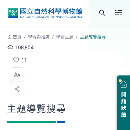
跳到中央內容區塊
全
站
首頁
學習與推廣
學習主題
主題導覽搜尋
搜
108,854
尋
11
點
選
喜
開館狀態
歡
主題導覽搜尋