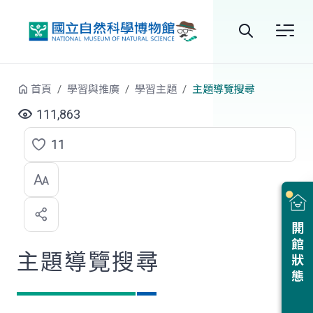
跳到中央內容區塊
全
站
首頁
學習與推廣
學習主題
主題導覽搜尋
搜
111,863
尋
11
點
選
喜
開館狀態
歡
主題導覽搜尋