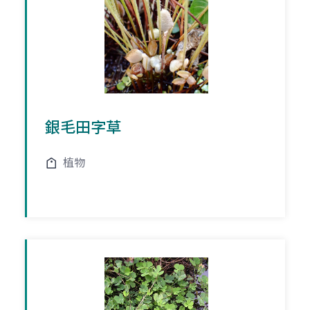
銀毛田字草
植物