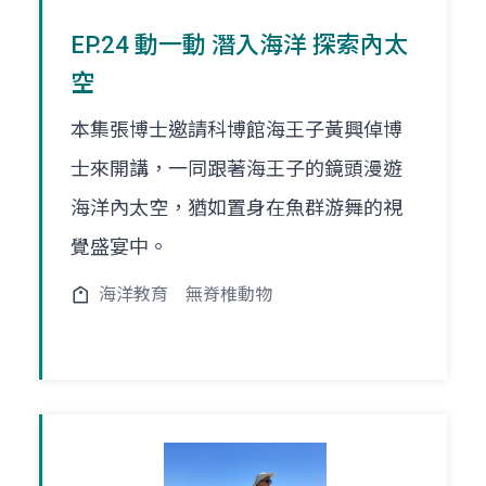
EP.24 動一動 潛入海洋 探索內太
空
本集張博士邀請科博館海王子黃興倬博
士來開講，一同跟著海王子的鏡頭漫遊
海洋內太空，猶如置身在魚群游舞的視
覺盛宴中。
海洋教育
無脊椎動物