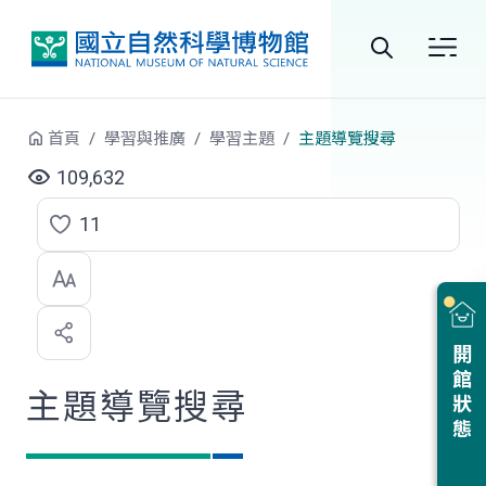
跳到中央內容區塊
全
站
首頁
學習與推廣
學習主題
主題導覽搜尋
搜
109,632
尋
11
點
選
喜
開館狀態
歡
主題導覽搜尋