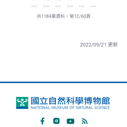
下
最
一
後
頁
一
共1184筆資料，第12/60頁
頁
2022/09/21 更新
國
立
自