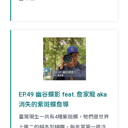
EP.49 幽谷蝶影 feat. 詹家龍 aka
消失的紫斑蝶詹導
臺灣現生一共有4種紫斑蝶，牠們是世界
上唯二的越冬型蝴蝶，每年當第一道冷