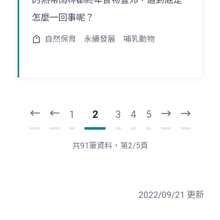
怎麼一回事呢？
自然保育
永續發展
哺乳動物
頁
頁
一
一
第
上
1
2
3
4
5
下
最
一
後
頁
一
共91筆資料，第2/5頁
頁
2022/09/21 更新