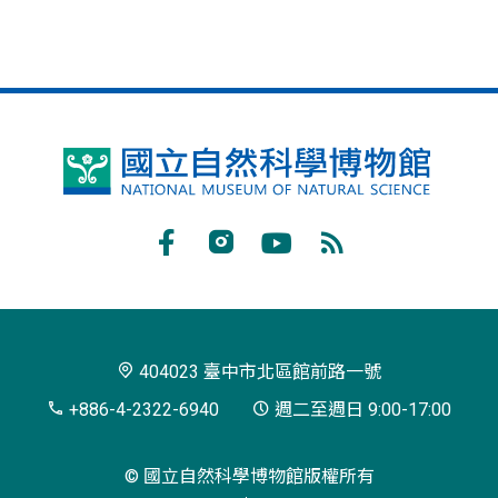
國
立
自
Facebook
Instagram
Youtube
RSS
然
訂
科
閱
學
404023 臺中市北區館前路一號
博
+886-4-2322-6940
週二至週日 9:00-17:00
物
© 國立自然科學博物館版權所有
館