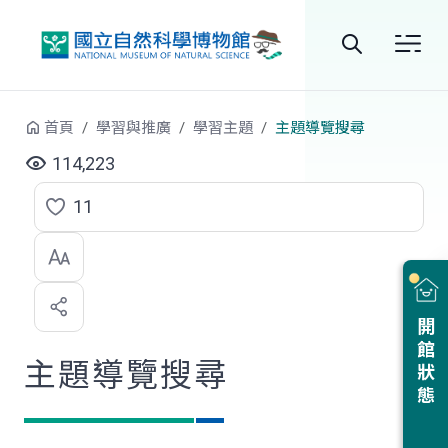
跳到中央內容區塊
全
站
首頁
學習與推廣
學習主題
主題導覽搜尋
搜
114,223
尋
11
點
選
喜
開館狀態
歡
主題導覽搜尋