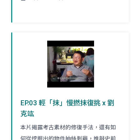
EP.03 輕「抹」慢撚抹復挑 x 劉
克竑
本片揭露考古素材的修復手法，還有如
何從挖掘出的物件抽絲剝繭，推敲史前