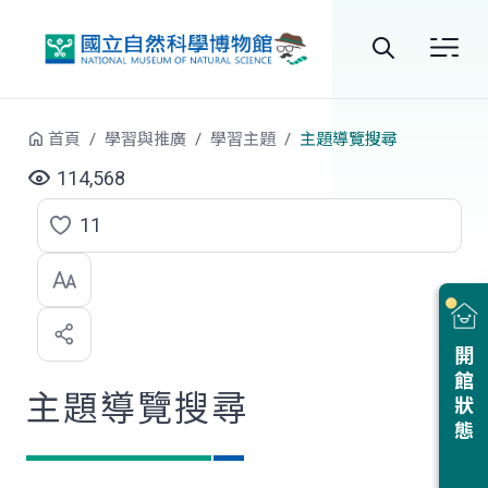
跳到中央內容區塊
全
站
首頁
學習與推廣
學習主題
主題導覽搜尋
搜
114,568
尋
11
點
選
喜
開館狀態
歡
主題導覽搜尋