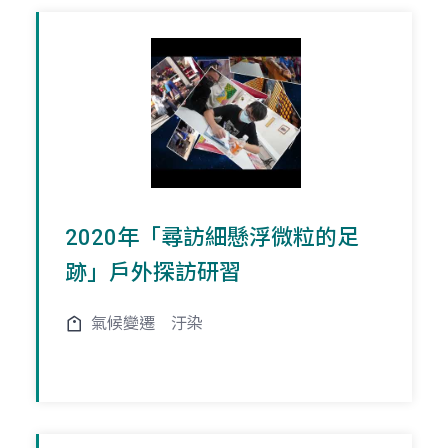
2020年「尋訪細懸浮微粒的足
跡」戶外探訪研習
氣候變遷
汙染