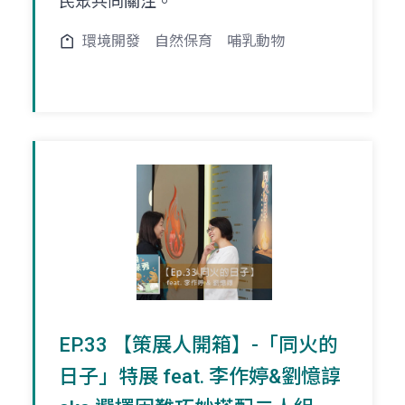
民眾共同關注。
環境開發
自然保育
哺乳動物
EP.33 【策展人開箱】-「同火的
日子」特展 feat. 李作婷&劉憶諄