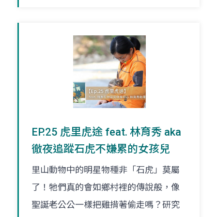
EP.25 虎里虎途 feat. 林育秀 aka
徹夜追蹤石虎不嫌累的女孩兒
里山動物中的明星物種非「石虎」莫屬
了！牠們真的會如鄉村裡的傳說般，像
聖誕老公公一樣把雞揹著偷走嗎？研究