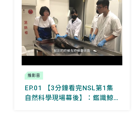
推影音
EP.01 【3分鐘看完NSL第1集
自然科學現場幕後】：鑑識鯨
奇