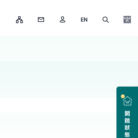
:::
開館狀態