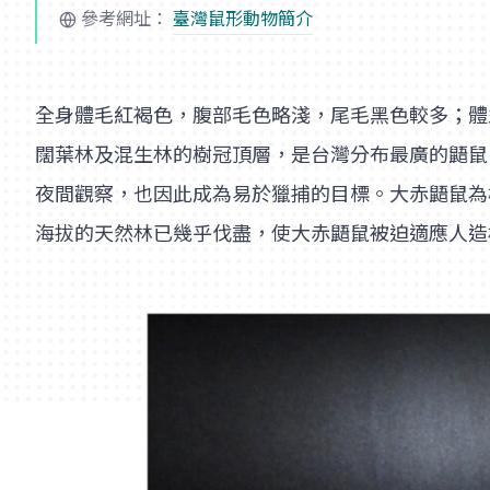
參考網址：
臺灣鼠形動物簡介
全身體毛紅褐色，腹部毛色略淺，尾毛黑色較多；體型較
闊葉林及混生林的樹冠頂層，是台灣分布最廣的鼯鼠
夜間觀察，也因此成為易於獵捕的目標。大赤鼯鼠為
海拔的天然林已幾乎伐盡，使大赤鼯鼠被迫適應人造