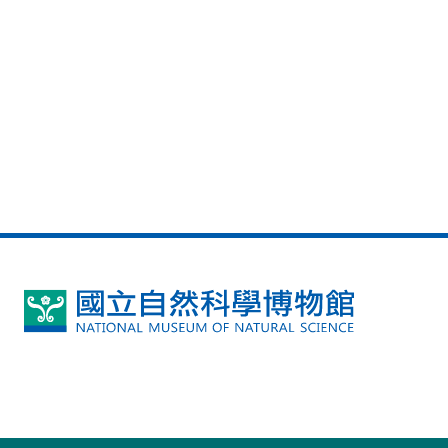
國
立
自
然