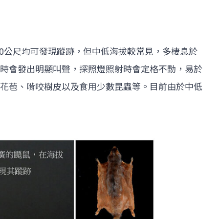
500公尺均可發現蹤跡，但中低海拔較常見，多棲息於
時會發出明顯叫聲，探照燈照射時會定格不動，易於
花苞、啃咬樹皮以及食用少數昆蟲等。目前由於中低