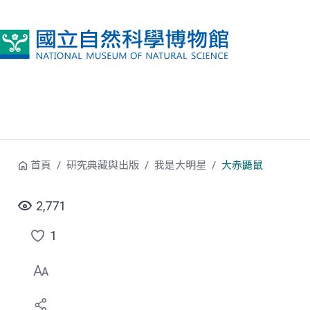
跳到中央內容區塊
首頁
研究典藏與出版
我是大明星
大赤鼯鼠
2,771
1
點
選
喜