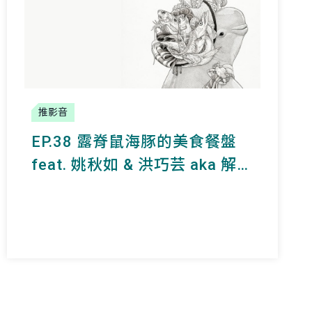
推影音
EP.38 露脊鼠海豚的美食餐盤
feat. 姚秋如 & 洪巧芸 aka 解剖
鯨豚面不改色的強者