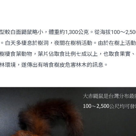
白面鼯鼠略小，體重約1,300公克。從海拔100～2,
。白天多棲息於樹洞，夜間在樹梢活動。由於在樹上活動
樹棲食葉動物，葉片佔取食比例七成以上，也取食果實、
林環境，遂傳出有啃食樹皮危害林木的訊息。