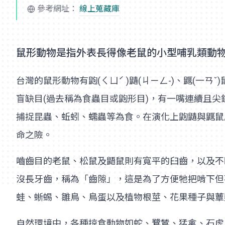
參考網址：
線上蒐藏庫
鼠形動物是指外表長得像老鼠的小型哺乳類動
台灣的鼠形動物有鼩(ㄑㄩˊ )鼱(ㄐㄧㄥ-)、鼴(
盲缺目(過去稱為食蟲目或鼩形目)，有一嘴連續且
捕捉昆蟲、蚯蚓、蠕蟲等為食。在演化上鼩鼱與鼴鼠
命之險。
嚙齒目的老鼠、松鼠及鼯鼠則有寬平的臼齒，以及不
沒長牙齒，稱為「齒隙」，這是為了方便牠把啃下但
蛙、蜥蜴、雛鳥、鳥蛋以及植物根莖、花果種子與蕈
自然環境中，各種掠食動物如蛇、鷺鷥、猛禽、石虎