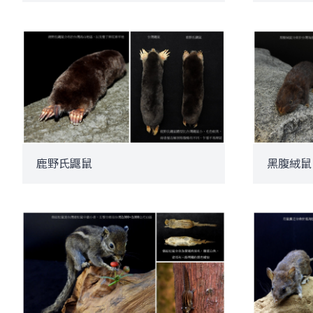
鹿野氏鼴鼠
黑腹絨鼠