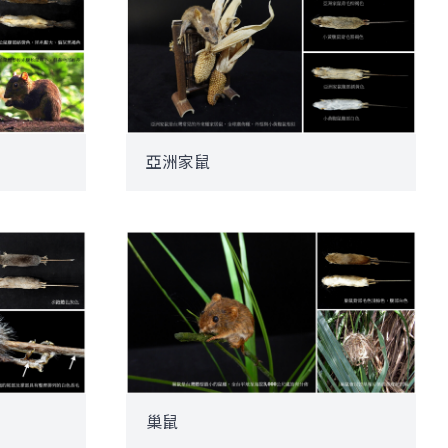
亞洲家鼠
巢鼠