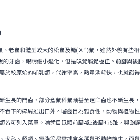
物
一ㄢˇ)鼠、老鼠和體型較大的松鼠及鼯(ㄨˊ)鼠，雖然外貌
尖銳的牙齒，眼睛細小退化，但是嗅覺觸覺極佳。前腳與後
屬於較原始的哺乳類，代謝率高，熱量消耗快，也就餓得
斷生長的門齒，部分倉鼠科鼠類甚至連臼齒也不斷生長，
不吞下的碎屑推出口外。囓齒目為雜食性，動物與植物性
類皆可列入菜單。嚙齒目鼠類前腳4趾後腳有5趾，與鼩
、犬科、貂類、靈貓等都需捕食各種鼠形動物維生，而鼠