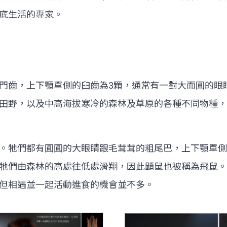
底生活的專家。
門齒，上下顎單側的臼齒為3顆，通常有一對大而圓的眼
田野，以及中高海拔寒冷的森林及草原的各種不同物種，
。牠們都有圓圓的大眼睛跟毛茸茸的粗尾巴，上下顎單側
牠們由森林的高處往低處滑翔，因此鼯鼠也被稱為飛鼠。
但相遇並一起活動進食的機會並不多。