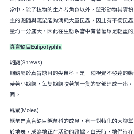
當中，除了植物的生產者角色以外，鼠形動物其實扮
主的鼩鼱與鼴鼠能夠消耗大量昆蟲，因此有平衡昆蟲
量均十分龐大，因此在生態系當中有著著舉足輕重的
真盲缺目Eulipotyphla
鼩鼱(Shrews)
鼩鼱屬於真盲缺目的尖鼠科，是一種視覺不發達的動
帶著小鼩鼱，每隻鼩鼱咬著前一隻的臀部連成一串，
同。
鼴鼠(Moles)
鼴鼠是真盲缺目鼴鼠科的成員，有一對特化的大腳掌
於地表，成為牠正在活動的證據。白天時，牠們待在