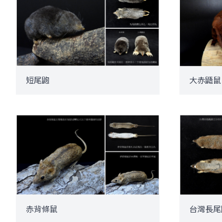
短尾鼩
大赤鼯鼠
赤背條鼠
台灣長尾