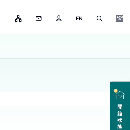
:::
開館狀態