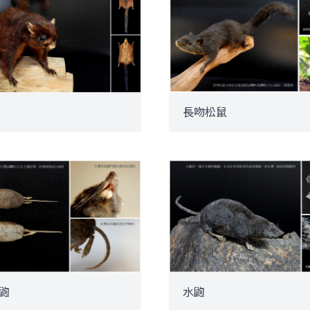
長吻松鼠
鼩
水鼩