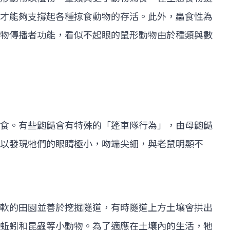
才能夠支撐起各種掠食動物的存活。此外，蟲食性為
物傳播者功能，看似不起眼的鼠形動物由於種類與數
食。有些鼩鼱會有特殊的「篷車隊行為」，由母鼩鼱
以發現牠們的眼睛極小，吻端尖細，與老鼠明顯不
軟的田園並善於挖掘隧道，有時隧道上方土壤會拱出
蚯蚓和昆蟲等小動物。為了適應在土壤內的生活，牠