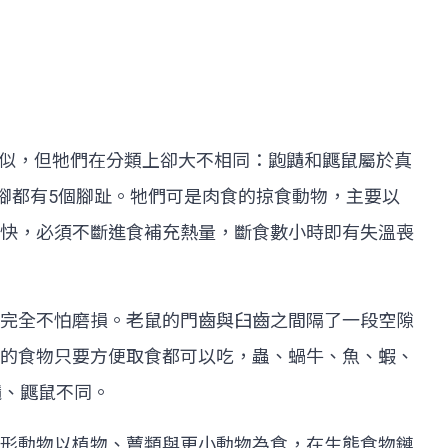
有些相似，但牠們在分類上卻大不相同：鼩鼱和鼴鼠屬於真
腳都有5個腳趾。牠們可是肉食的掠食動物，主要以
快，必須不斷進食補充熱量，斷食數小時即有失溫喪
完全不怕磨損。老鼠的門齒與臼齒之間隔了一段空隙
的食物只要方便取食都可以吃，蟲、蝸牛、魚、蝦、
鼱、鼴鼠不同。
形動物以植物、蕈類與更小動物為食，在生態食物鏈