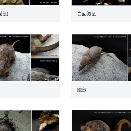
鼷鼠)
白面鼯鼠
錢鼠