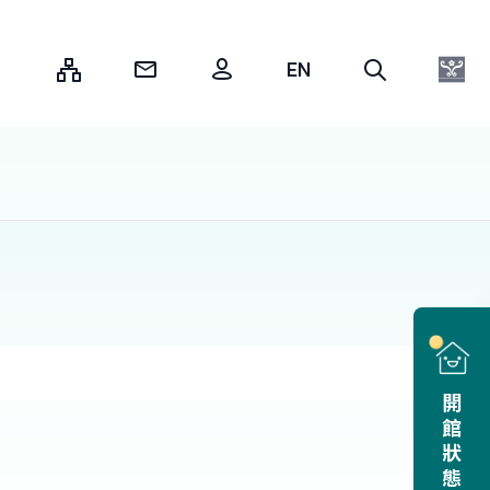
:::
開館狀態