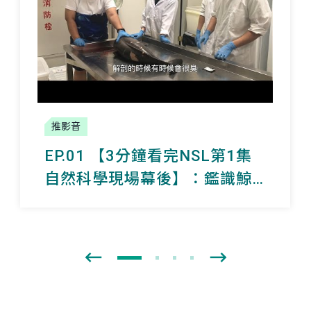
推影音
EP.01 【3分鐘看完NSL第1集
自然科學現場幕後】：鑑識鯨
奇