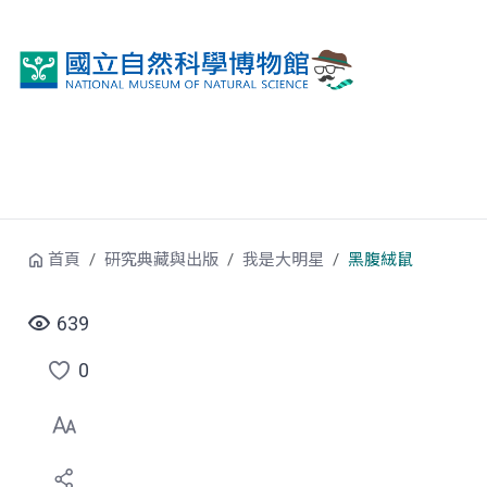
跳到中央內容區塊
首頁
研究典藏與出版
我是大明星
黑腹絨鼠
639
0
點
選
喜