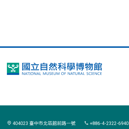
國
立
自
然
科
學
404023 臺中市北區館前路一號
+886-4-2322-6940