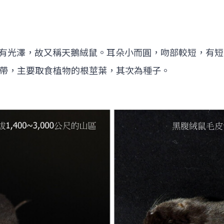
有光澤，故又稱天鵝絨鼠。耳朵小而圓，吻部較短，有短短的尾
帶，主要取食植物的根莖葉，其次為種子。