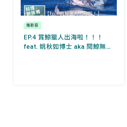
推影音
EP.4 賞鯨獵人出海啦！！！
feat. 姚秋如博士 aka 閱鯨無數
的海上女兒