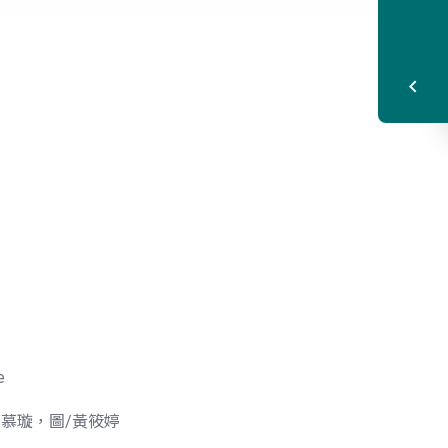
e
慕璇，圖/黃筱婷