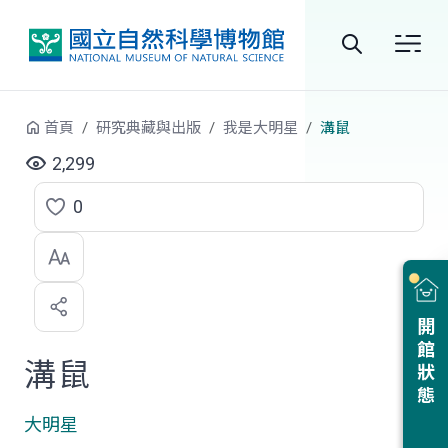
跳到中央內容區塊
全
站
首頁
研究典藏與出版
我是大明星
溝鼠
搜
2,299
尋
0
點
選
喜
開館狀態
歡
溝鼠
大明星