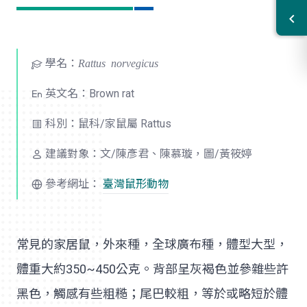
學名：
Rattus norvegicus
英文名：Brown rat
科別：鼠科/家鼠屬 Rattus
建議對象：文/陳彥君、陳慕璇，圖/黃筱婷
參考網址：
臺灣鼠形動物
常見的家居鼠，外來種，全球廣布種，體型大型，
體重大約350~450公克。背部呈灰褐色並參雜些許
黑色，觸感有些粗糙；尾巴較粗，等於或略短於體