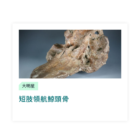
大明星
短肢領航鯨頭骨