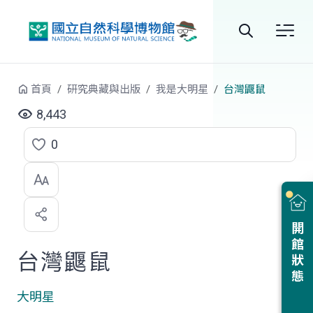
跳到中央內容區塊
全
站
首頁
研究典藏與出版
我是大明星
台灣鼴鼠
搜
8,443
尋
0
點
選
喜
開館狀態
歡
台灣鼴鼠
大明星