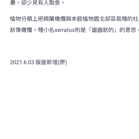
纍，卻少見有人取食。
植物分類上把錫蘭橄欖與本館植物園北部區栽種的杜
狀像橄欖。種小名
serratus
則是「鋸齒狀的」的意思。
2021.6.03 版面新增(廖)