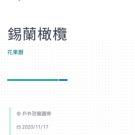
歡
錫蘭橄欖
花果曆
戶外恐龍園旁
2020/11/17