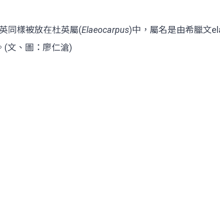
英同樣被放在杜英屬(
Elaeocarpus
)中，屬名是由希臘文ela
(文、圖：廖仁滄)