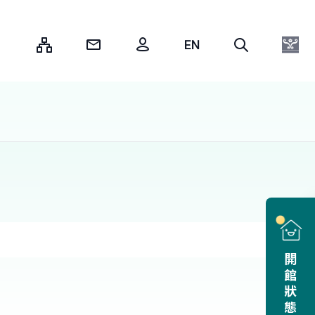
:::
開館狀態