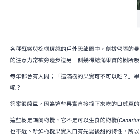
各種蘇鐵與棕櫚環繞的戶外恐龍園中，劍拔弩張的暴
的注意力常被旁邊步道另一側幾棵結滿果實的樹所吸
每年都會有人問；「這滿樹的果實可不可以吃？」畢
呢？
答案很簡單，因為這些果實直接摘下來吃的口感真的
這些樹是錫蘭橄欖，它不是可以生食的橄欖(
Canariu
也不近。新鮮橄欖果實入口有先澀後甜的特性，所以