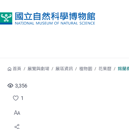
跳到中央內容區塊
首頁
展覽與劇場
展區資訊
植物園
花果曆
錫蘭
3,356
1
點
選
喜