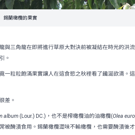
錫蘭橄欖的果實
龍與三角龍在即將進行草原大對決前被凝結在時光的洪流
引。
竟一粒粒飽滿果實讓人在這食慾之秋裡看了饞涎欲滴。這
很差。
m album
(Lour.) DC.)，也不是榨橄欖油的油橄欖(
Olea eur
常被醃漬食用。錫蘭橄欖澀味不輸橄欖，也需要醃漬後才