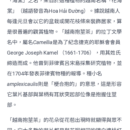
「海棠」之名，來自於這種植物的越南名稱「花海
棠」（越語發音為Hoa Hải Đường）。據說越南人
每逢元旦會以它的盆栽或開花枝條來裝飾居家，算
是很普遍的觀賞植物。「越南抱莖茶」的拉丁文學
名中，屬名
Camellia
是為了紀念捷克的耶穌會會員
George Joseph Kamel （1661-1706），用其姓氏
締造而成。他曾到菲律賓呂宋島採集研究植物，並
在1704年發表菲律賓物種的報導。種小名
amplexicaulis
則是「梗合抱的」的意思，這是形容
它葉片基部與葉柄有耳狀突起部位像是抱握住莖
部。
「越南抱莖茶」的花朵從花苞出現時就顯得與眾不