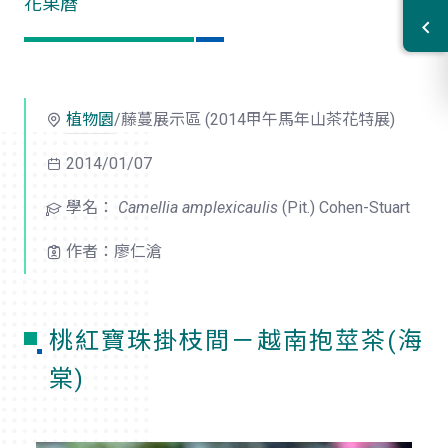
花果曆
植物園
/藤蔓展示區 (2014甲午馬年山茶花特展)
2014/01/07
學名：
Camellia amplexicaulis
(Pit.) Cohen-Stuart
作者：廖仁滄
桃紅寶珠掛枝間－越南抱莖茶(海
棠)