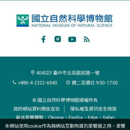
國
立
自
Facebook
Instagram
Youtube
RSS
然
訂
科
閱
學
404023 臺中市北區館前路一號
博
+886-4-2322-6940
週二至週日 9:00-17:00
物
© 國立自然科學博物館版權所有
館
政府網站資料開放宣告
隱私權及資訊安全政策
最佳瀏覽體驗：Chrome、Firefox、Edge、Safari
本網站使用cookie作為與網站互動時識別瀏覽器之用，瀏覽