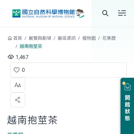
跳到中央內容區塊
全
站
首頁
展覽與劇場
展區資訊
植物園
花果曆
搜
越南抱莖茶
尋
1,467
0
點
選
喜
開館狀態
歡
越南抱莖茶