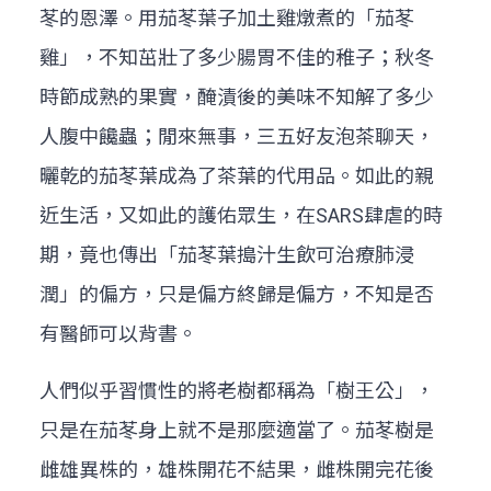
苳的恩澤。用茄苳葉子加土雞燉煮的「茄苳
雞」，不知茁壯了多少腸胃不佳的稚子；秋冬
時節成熟的果實，醃漬後的美味不知解了多少
人腹中饞蟲；閒來無事，三五好友泡茶聊天，
曬乾的茄苳葉成為了茶葉的代用品。如此的親
近生活，又如此的護佑眾生，在SARS肆虐的時
期，竟也傳出「茄苳葉搗汁生飲可治療肺浸
潤」的偏方，只是偏方終歸是偏方，不知是否
有醫師可以背書。
人們似乎習慣性的將老樹都稱為「樹王公」，
只是在茄苳身上就不是那麼適當了。茄苳樹是
雌雄異株的，雄株開花不結果，雌株開完花後