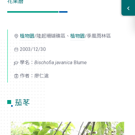
花果曆
植物園
/隆起珊瑚礁區、
植物園
/季風雨林區
2003/12/30
學名：
Bischofia javanica
Blume
作者：廖仁滄
茄苳