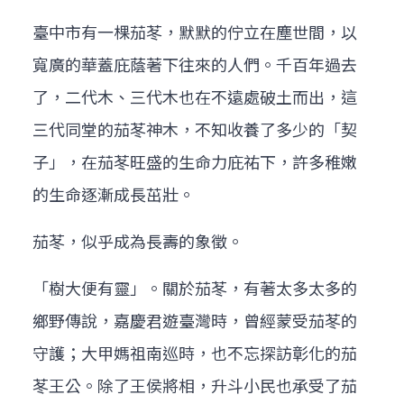
臺中市有一棵茄苳，默默的佇立在塵世間，以
寬廣的華蓋庇蔭著下往來的人們。千百年過去
了，二代木、三代木也在不遠處破土而出，這
三代同堂的茄苳神木，不知收養了多少的「契
子」，在茄苳旺盛的生命力庇祐下，許多稚嫩
的生命逐漸成長茁壯。
茄苳，似乎成為長壽的象徵。
「樹大便有靈」。關於茄苳，有著太多太多的
鄉野傳說，嘉慶君遊臺灣時，曾經蒙受茄苳的
守護；大甲媽祖南巡時，也不忘探訪彰化的茄
苳王公。除了王侯將相，升斗小民也承受了茄