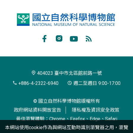
國
立
自
Facebook
Instagram
Youtube
RSS
然
訂
科
閱
學
404023 臺中市北區館前路一號
博
+886-4-2322-6940
週二至週日 9:00-17:00
物
© 國立自然科學博物館版權所有
館
政府網站資料開放宣告
隱私權及資訊安全政策
最佳瀏覽體驗：Chrome、Firefox、Edge、Safari
本網站使用cookie作為與網站互動時識別瀏覽器之用，瀏覽