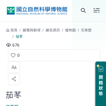
跳到中央內容區塊
全
站
首頁
展覽與劇場
展區資訊
植物園
花果曆
搜
茄苳
尋
676
0
點
選
喜
開館狀態
歡
茄苳