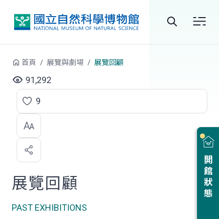
跳到中央內容區塊
全
站
首頁
展覽與劇場
展覽回顧
搜
91,292
尋
9
點
選
喜
開館狀態
歡
展覽回顧
PAST EXHIBITIONS