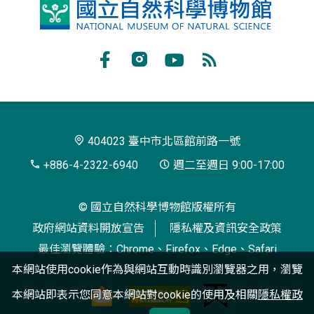
國
立
自
Facebook
Instagram
Youtube
RSS
然
訂
科
閱
學
404023 臺中市北區館前路一號
博
+886-4-2322-6940
週二至週日 9:00-17:00
物
© 國立自然科學博物館版權所有
館
政府網站資料開放宣告
隱私權及資訊安全政策
最佳瀏覽體驗：Chrome、Firefox、Edge、Safari
本網站使用cookie作為與網站互動時識別瀏覽器之用，瀏覽
本網站即表示您同意本網站對cookie的使用及相關
隱私權政