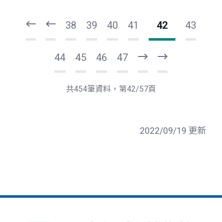
一
一
第
上
38
39
40
41
42
43
44
45
46
47
下
最
一
後
頁
一
共454筆資料，第42/57頁
頁
2022/09/19 更新