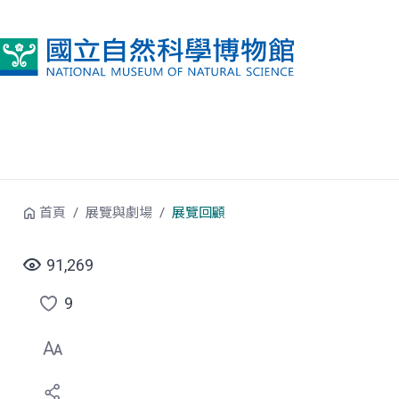
跳到中央內容區塊
首頁
展覽與劇場
展覽回顧
91,269
9
點
選
喜