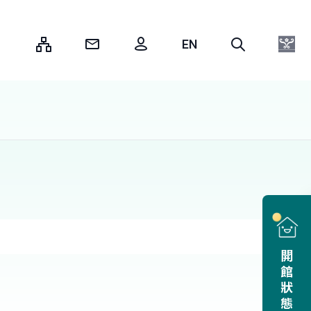
:::
開館狀態