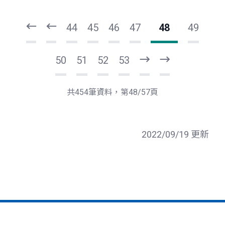
一
一
第
上
44
45
46
47
48
49
50
51
52
53
下
最
一
後
頁
一
共454筆資料，第48/57頁
頁
2022/09/19 更新