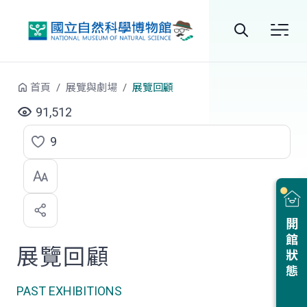
跳到中央內容區塊
全
站
首頁
展覽與劇場
展覽回顧
搜
91,512
尋
9
點
選
喜
開館狀態
歡
展覽回顧
PAST EXHIBITIONS