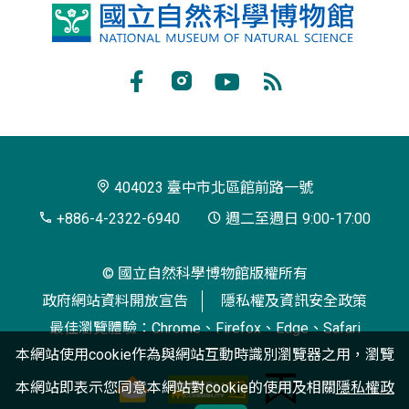
國
立
自
Facebook
Instagram
Youtube
RSS
然
訂
科
閱
學
404023 臺中市北區館前路一號
博
+886-4-2322-6940
週二至週日 9:00-17:00
物
© 國立自然科學博物館版權所有
館
政府網站資料開放宣告
隱私權及資訊安全政策
最佳瀏覽體驗：Chrome、Firefox、Edge、Safari
本網站使用cookie作為與網站互動時識別瀏覽器之用，瀏覽
本網站即表示您同意本網站對cookie的使用及相關
隱私權政