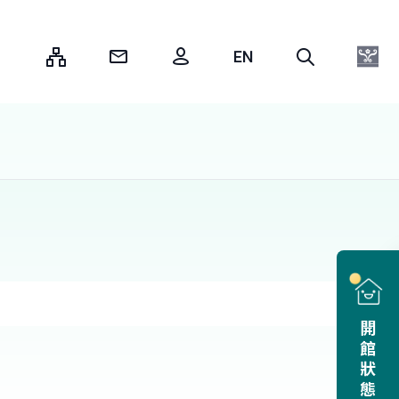
:::
開館狀態