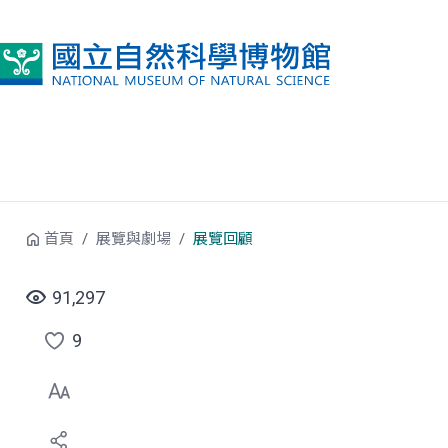
跳到中央內容區塊
首頁
展覽與劇場
展覽回顧
91,297
9
點
選
喜