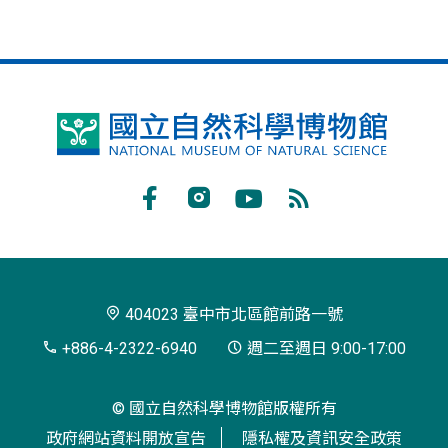
國
立
自
Facebook
Instagram
Youtube
RSS
然
訂
科
閱
學
404023 臺中市北區館前路一號
博
+886-4-2322-6940
週二至週日 9:00-17:00
物
© 國立自然科學博物館版權所有
館
政府網站資料開放宣告
隱私權及資訊安全政策