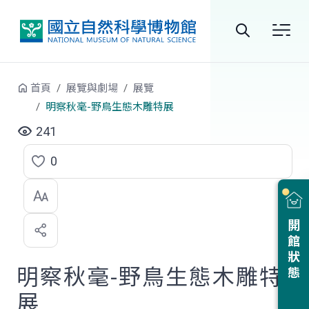
跳到中央內容區塊
全
站
首頁
展覽與劇場
展覽
搜
明察秋毫-野鳥生態木雕特展
尋
241
0
點
選
喜
開館狀態
歡
明察秋毫-野鳥生態木雕特
展