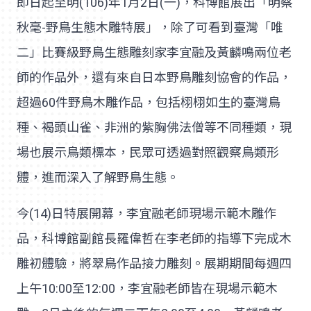
即日起至明(106)年1月2日(一)，科博館展出「明察
秋毫-野鳥生態木雕特展」，除了可看到臺灣「唯
二」比賽級野鳥生態雕刻家李宜融及黃麟鳴兩位老
師的作品外，還有來自日本野鳥雕刻協會的作品，
超過60件野鳥木雕作品，包括栩栩如生的臺灣鳥
種、褐頭山雀、非洲的紫胸佛法僧等不同種類，現
場也展示鳥類標本，民眾可透過對照觀察鳥類形
體，進而深入了解野鳥生態。
今(14)日特展開幕，李宜融老師現場示範木雕作
品，科博館副館長羅偉哲在李老師的指導下完成木
雕初體驗，將翠鳥作品接力雕刻。展期期間每週四
上午10:00至12:00，李宜融老師皆在現場示範木