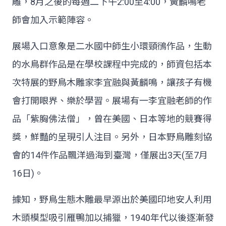
雕，8月之後的每週二下午2:00至4:00，黃麟鳴老
師會加入示範陣容。
展場入口意象是二水國中師生小環頸鴴作品，生動
的水鳥群作品是在學校課程中完成的，師資包括本
次特展的野鳥木雕家李宜融與黃麟鳴，讓孩子有機
會打開眼界、樂於學習。展場有一李宜融老師的作
品「紫胸佛法僧」，曾在美國、日本等地的競賽得
獎，鮮豔的呈現引人注目。另外，日本野鳥雕刻協
會的14件作品飄洋過海到臺灣，僅展出3天(至7月
16日)。
據知，野鳥生態木雕最早源出於美國印地安人利用
木頭模型吸引雁鴨加以捕獵，1940年代以後逐漸發