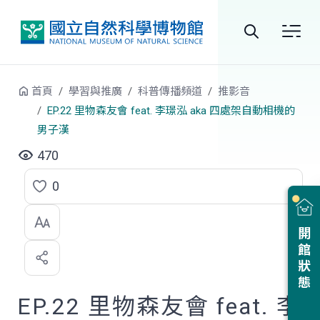
跳到中央內容區塊
全
站
首頁
學習與推廣
科普傳播頻道
推影音
搜
EP.22 里物森友會 feat. 李璟泓 aka 四處架自動相機的
男子漢
尋
470
0
點
選
開館狀態
喜
歡
EP.22 里物森友會 feat. 李