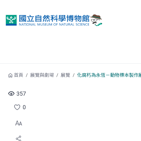
跳到中央內容區塊
首頁
展覽與劇場
展覽
化腐朽為永恆－動物標本製作
357
0
點
選
喜