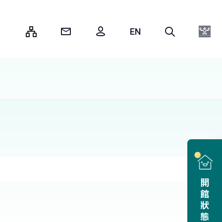
:::
開館狀態