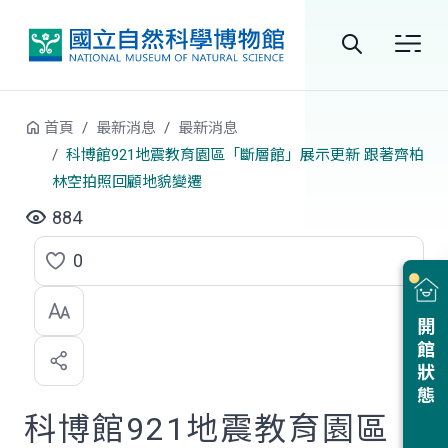
跳到中央內容區塊
全
站
首頁
最新消息
最新消息
搜
科博館921地震教育園區「斷層館」展示更新 跟著齊柏
林空拍照回顧地貌變遷
尋
884
0
點
選
開館狀態
喜
歡
科博館921地震教育園區