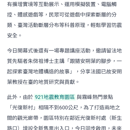
有擴增實境等互動展示、運用模擬裝置、電腦觸
控、體感遊戲等，民眾可從遊戲中探索斷層的分
類、臺灣活動斷層分布等科普原理，輕鬆學習防震
安全。
今日開幕式後還有一場專題講座活動，邀請留法地
質先驅者朱傚祖博士主講「跟隨安朔葉的腳步，一
起探索臺灣地體構造的故事」，分享法國已故安朔
葉教授在臺的地質研究與貢獻。
此外，由於
921地震教育園區
與霧峰熱門景點
「光復新村」相隔不到600公尺，為了打造兩地之
間的觀光廊帶，園區特別在鄰近光復新村處（新生
路口）增設全新售票出入口，今日同步啟用，未來