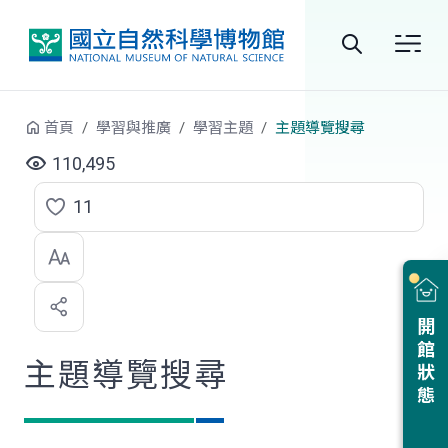
跳到中央內容區塊
全
站
首頁
學習與推廣
學習主題
主題導覽搜尋
搜
110,495
尋
11
點
選
喜
開館狀態
歡
主題導覽搜尋