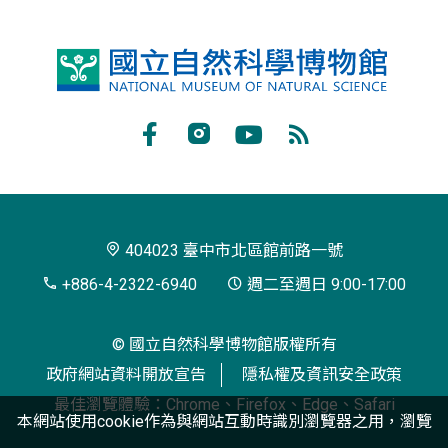
國
立
自
Facebook
Instagram
Youtube
RSS
然
訂
科
閱
學
404023 臺中市北區館前路一號
博
+886-4-2322-6940
週二至週日 9:00-17:00
物
© 國立自然科學博物館版權所有
館
政府網站資料開放宣告
隱私權及資訊安全政策
最佳瀏覽體驗：Chrome、Firefox、Edge、Safari
本網站使用cookie作為與網站互動時識別瀏覽器之用，瀏覽