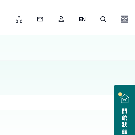
:::
開館狀態