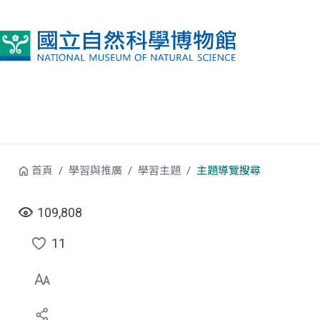
跳到中央內容區塊
首頁
學習與推廣
學習主題
主題導覽搜尋
109,808
11
點
選
喜