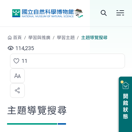
跳到中央內容區塊
全
站
首頁
學習與推廣
學習主題
主題導覽搜尋
搜
114,235
尋
11
點
選
喜
開館狀態
歡
主題導覽搜尋