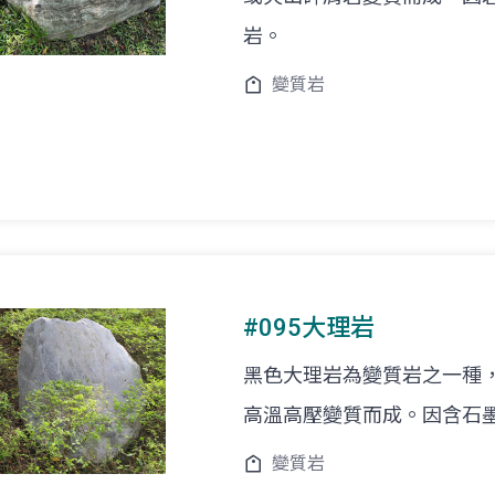
岩。
變質岩
#095大理岩
黑色大理岩為變質岩之一種
高溫高壓變質而成。因含石
變質岩