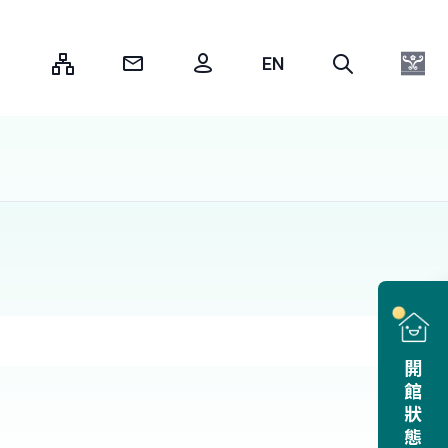
:::
開館狀態