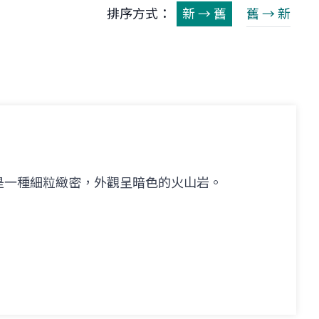
排序方式：
新 → 舊
舊 → 新
是一種細粒緻密，外觀呈暗色的火山岩。