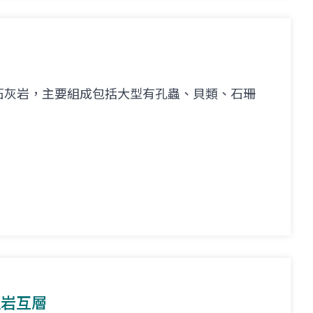
石灰岩，主要組成包括大型有孔蟲、貝類、石珊
。
理岩互層