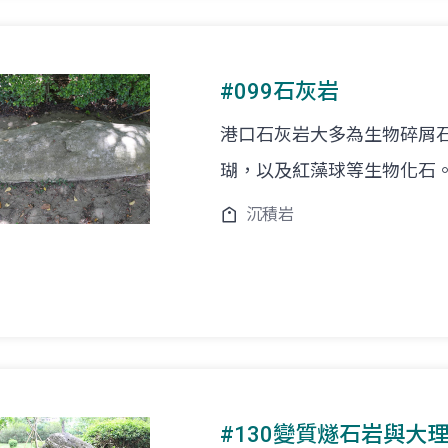
#099石灰岩
港口石灰岩大多為生物碎屑
瑚，以及紅藻球等生物化石
沉積岩
#130變質燧石岩與大