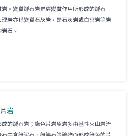
質岩。變質燧石岩是經變質作用所形成的燧石
大理岩亦稱變質石灰岩，是石灰岩或白雲岩等岩
的岩石。
色片岩
形成的燧石岩；綠色片岩原岩多由基性火山岩流
岩石中含綠泥石、綠簾石等礦物而形成綠色的片