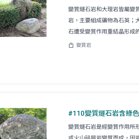
變質燧石岩和大理岩皆屬變
岩，主要組成礦物為石英；
石遭受變質作用重結晶形成
變質岩
#110變質燧石岩含綠
變質燧石岩是經變質作用所
或火山碎屑岩變質而成，因