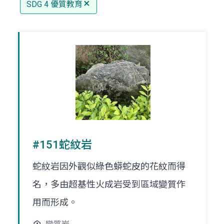
SDG 4 優質教育
#151蛇紋岩
蛇紋岩因外觀似綠色蟒蛇皮的花紋而得
名，多由超基性火成岩受到區域變質作
用而形成。