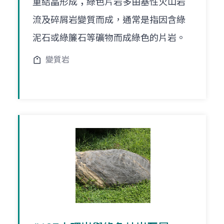
重結晶形成；綠色片岩多由基性火山岩
流及碎屑岩變質而成，通常是指因含綠
泥石或綠簾石等礦物而成綠色的片岩。
變質岩