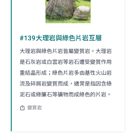
#139大理岩與綠色片岩互層
大理岩與綠色片岩皆屬變質岩。大理岩
是石灰岩或白雲岩等岩石遭受變質作用
重結晶形成；綠色片岩多由基性火山岩
流及碎屑岩變質而成，通常是指因含綠
泥石或綠簾石等礦物而成綠色的片岩。
變質岩