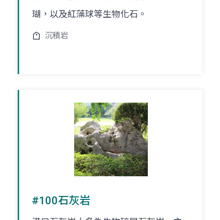
瑚，以及紅藻球等生物化石。
沉積岩
#100石灰岩