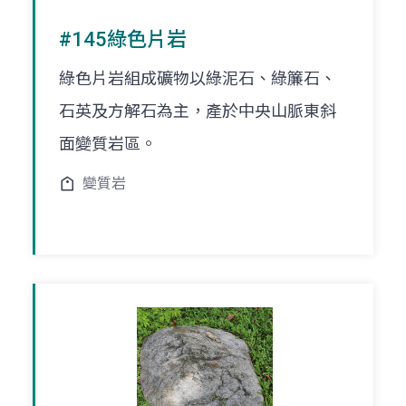
#145綠色片岩
綠色片岩組成礦物以綠泥石、綠簾石、
石英及方解石為主，產於中央山脈東斜
面變質岩區。
變質岩