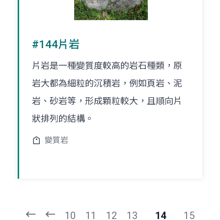
#144片岩
片岩是一種變質度較高的岩石種類，原
岩大都為細粒的沉積岩，例如頁岩、泥
岩、砂岩等，形成顆粒較大，且順向片
狀排列的結構。
變質岩
頁
頁
一
一
第
上
10
11
12
13
14
15