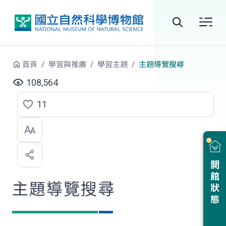
跳到中央內容區塊
全
站
首頁
學習與推廣
學習主題
主題導覽搜尋
搜
108,564
尋
11
點
選
喜
開館狀態
歡
主題導覽搜尋