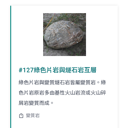
#127綠色片岩與燧石岩互層
綠色片岩與變質燧石岩皆屬變質岩。綠
色片岩原岩多由基性火山岩流或火山碎
屑岩變質而成。
變質岩