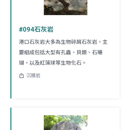
#094石灰岩
港口石灰岩大多為生物碎屑石灰岩，主
要組成包括大型有孔蟲、貝類、石珊
瑚，以及紅藻球等生物化石。
沉積岩