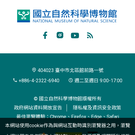
國
立
自
Facebook
Instagram
Youtube
RSS
然
訂
科
閱
學
404023 臺中市北區館前路一號
博
+886-4-2322-6940
週二至週日 9:00-17:00
物
© 國立自然科學博物館版權所有
館
政府網站資料開放宣告
隱私權及資訊安全政策
最佳瀏覽體驗：Chrome、Firefox、Edge、Safari
本網站使用cookie作為與網站互動時識別瀏覽器之用，瀏覽