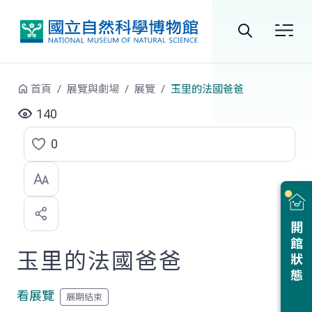
跳到中央內容區塊
全
站
首頁
展覽與劇場
展覽
玉里的法國爸爸
搜
140
尋
0
點
選
喜
開館狀態
歡
玉里的法國爸爸
看展覽