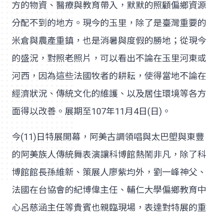
方的物資、醫療與教育帶入，默默的照顧偏鄉資源
分配不到的地方。現今的玉里，除了是臺灣重要的
米倉與農產重鎮，也是消暑與度假的勝地；從現今
的盛況，對照老照片，可以看出不論在玉里河東或
河西，因為這些法國牧者的耕耘，使得當地不論在
經濟狀況、傳統文化的維護、以及居住環境等各方
面得以改善。展期至107年11月4日(日)。
今(11)日特展開幕，阿美古調領唱與太巴塱與東豐
的阿美族人傳統舞表演讓科博館熱鬧非凡，除了科
博館館長孫維新、策展人廖紫均外，劉一峰神父、
法國在台協會的紀博偉主任、輔仁大學偏鄉教育中
心呂慈涵主任等貴賓也親臨現場，表達對特展的重