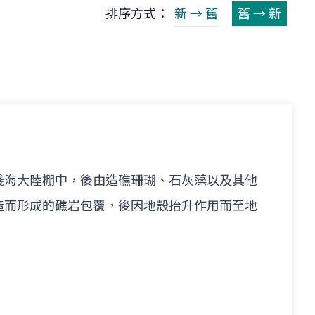
排序方式：
新 → 舊
舊 → 新
淺海大陸棚中，後由造礁珊瑚、石灰藻以及其他
造而形成的礁岩包覆，後因地殼抬升作用而至地