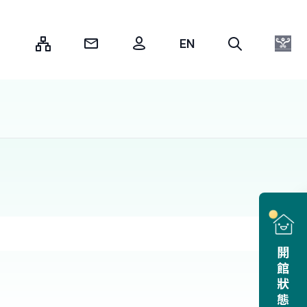
:::
開館狀態