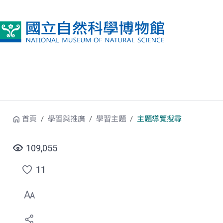
跳到中央內容區塊
首頁
學習與推廣
學習主題
主題導覽搜尋
109,055
11
點
選
喜