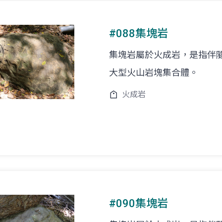
#088集塊岩
集塊岩屬於火成岩，是指伴
大型火山岩塊集合體。
火成岩
#090集塊岩