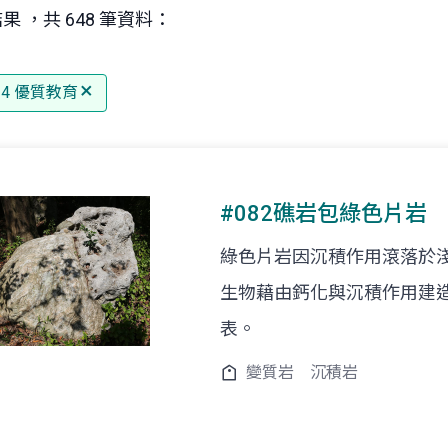
果 ，共 648 筆資料：
 4 優質教育
#082礁岩包綠色片岩
綠色片岩因沉積作用滾落於
生物藉由鈣化與沉積作用建
表。
變質岩
沉積岩