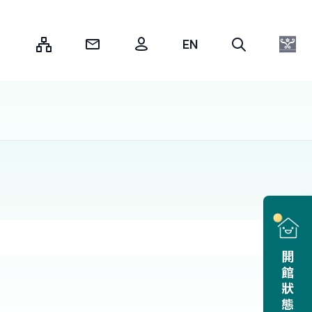
:::
開館狀態