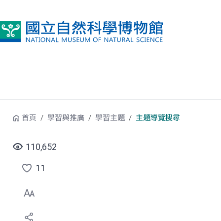
跳到中央內容區塊
首頁
學習與推廣
學習主題
主題導覽搜尋
110,652
11
點
選
喜