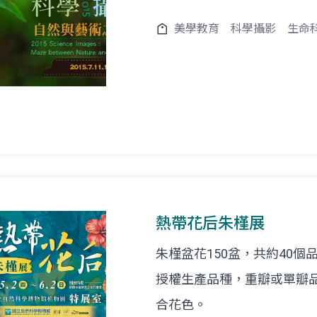
美學教育
科學攝影
生命
熱帶花后朱槿展
朱槿盆花150盆，共約40個
授權生產品種，重瓣或單瓣
合花色。