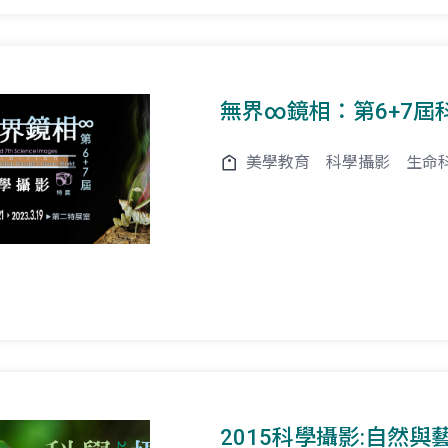
無界∞鏡相：第6+7屆
美學教育
科學攝影
生命
2015科學攝影:自然