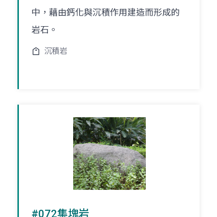
中，藉由鈣化與沉積作用建造而形成的
岩石。
沉積岩
#072集塊岩