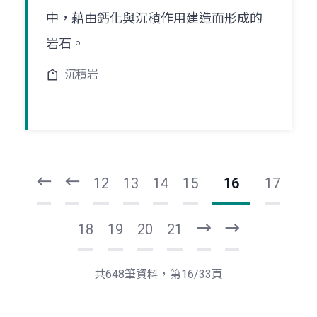
中，藉由鈣化與沉積作用建造而形成的
岩石。
沉積岩
頁
頁
一
一
第
上
12
13
14
15
16
17
18
19
20
21
下
最
一
後
頁
一
共648筆資料，第16/33頁
頁