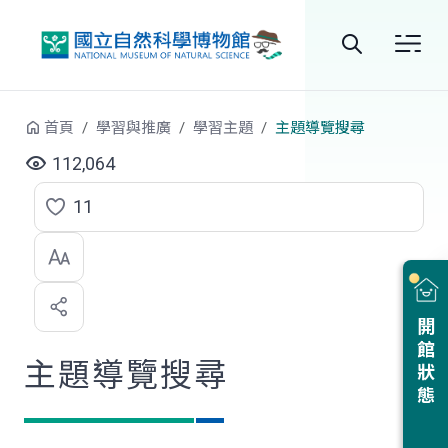
跳到中央內容區塊
全
站
首頁
學習與推廣
學習主題
主題導覽搜尋
搜
112,064
尋
11
點
選
喜
開館狀態
歡
主題導覽搜尋