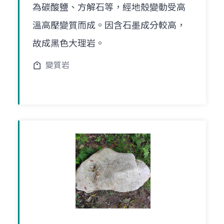
為碳酸鹽、方解石等，經地殼變動受高
溫高壓變質而成。因含石墨成分較高，
故成黑色大理岩。
變質岩