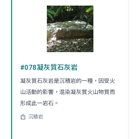
#078凝灰質石灰岩
凝灰質石灰岩是沉積岩的一種，因受火
山活動的影響，混染凝灰質火山物質而
形成此一岩石。
沉積岩