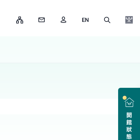
:::
開館狀態