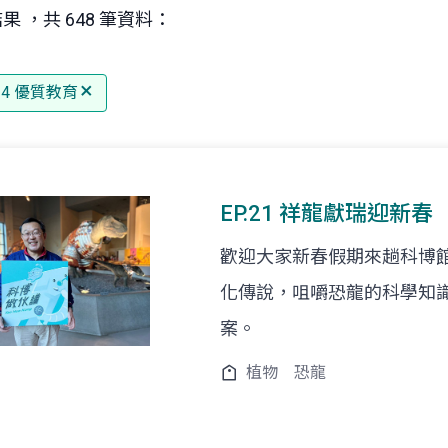
果 ，共 648 筆資料：
 4 優質教育
EP.21 祥龍獻瑞迎新春
歡迎大家新春假期來趟科博
化傳說，咀嚼恐龍的科學知
案。
植物
恐龍