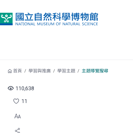
跳到中央內容區塊
首頁
學習與推廣
學習主題
主題導覽搜尋
110,638
11
點
選
喜