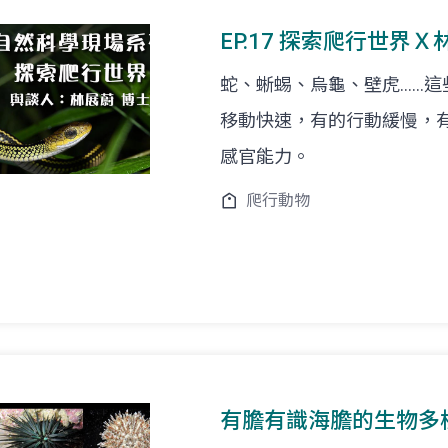
EP.17 探索爬行世界Ｘ
蛇、蜥蜴、烏龜、壁虎……
移動快速，有的行動緩慢，
感官能力。
爬行動物
有膽有識海膽的生物多