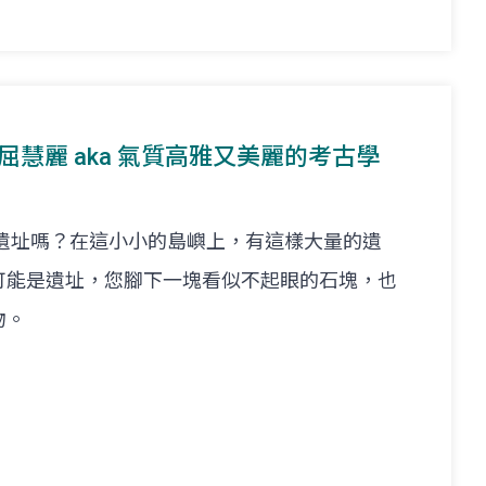
at. 屈慧麗 aka 氣質高雅又美麗的考古學
個遺址嗎？在這小小的島嶼上，有這樣大量的遺
可能是遺址，您腳下一塊看似不起眼的石塊，也
物。