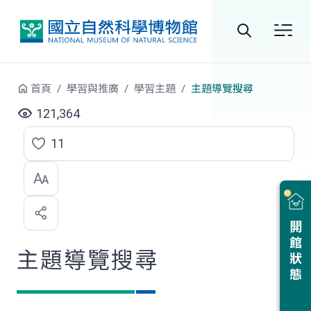
跳到中央內容區塊
全
站
首頁
學習與推廣
學習主題
主題導覽搜尋
搜
121,364
尋
11
點
選
喜
開館狀態
歡
主題導覽搜尋