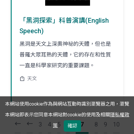
「黑洞探索」科普演講(English
Speech)
黑洞是天文上深奧神祕的天體，但也是
普羅大眾耳熟的天體，它的存在和性質
一直是科學家研究的重要課題。
天文
本網站使用cookie作為與網站互動時識別瀏覽器之用，瀏覽
頁
頁
一
一
本網站即表示您同意本網站對cookie的使用及相關
隱私權政
第
上
3
4
5
6
7
8
9
10
策
確認