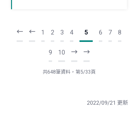
頁
頁
一
一
第
上
1
2
3
4
5
6
7
8
9
10
下
最
一
後
頁
一
共648筆資料，第5/33頁
頁
2022/09/21 更新