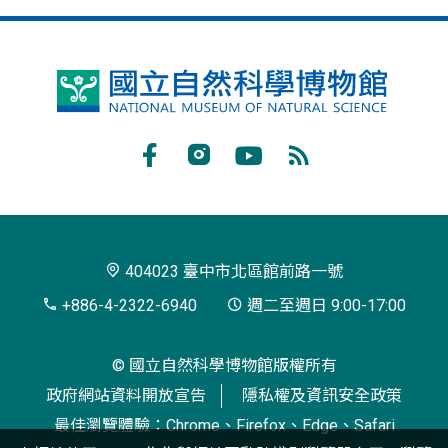
國
立
自
Facebook
Instagram
Youtube
RSS
然
訂
科
閱
學
404023 臺中市北區館前路一號
博
+886-4-2322-6940
週二至週日 9:00-17:00
物
© 國立自然科學博物館版權所有
館
政府網站資料開放宣告
隱私權及資訊安全政策
最佳瀏覽體驗：Chrome、Firefox、Edge、Safari