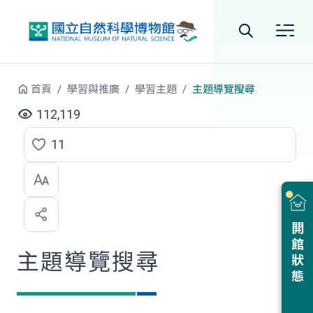
跳到中央內容區塊
全
站
首頁
學習與推廣
學習主題
主題導覽搜尋
搜
112,119
尋
11
點
選
喜
開館狀態
歡
主題導覽搜尋