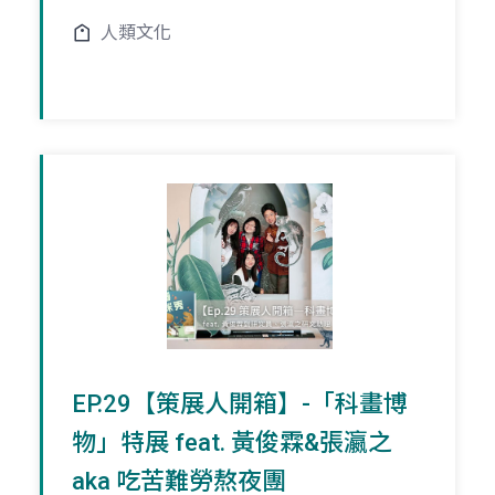
人類文化
EP.29【策展人開箱】-「科畫博
物」特展 feat. 黃俊霖&張瀛之
aka 吃苦難勞熬夜團