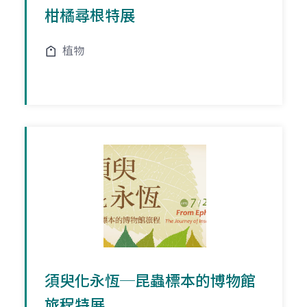
柑橘尋根特展
植物
須臾化永恆─昆蟲標本的博物館
旅程特展