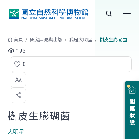
跳到中央內容區塊
全
站
首頁
研究典藏與出版
我是大明星
樹皮生膨瑚菌
搜
193
尋
0
點
選
喜
開館狀態
歡
樹皮生膨瑚菌
大明星