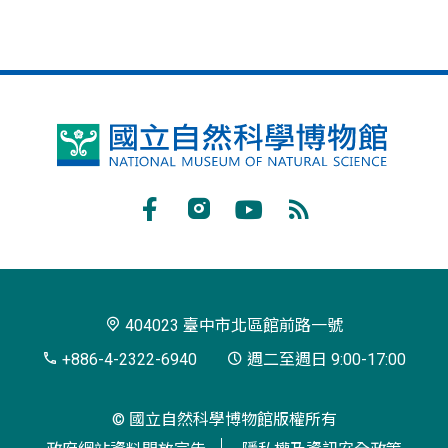
國
立
自
Facebook
Instagram
Youtube
RSS
然
訂
科
閱
學
404023 臺中市北區館前路一號
博
+886-4-2322-6940
週二至週日 9:00-17:00
物
© 國立自然科學博物館版權所有
館