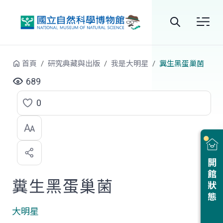
跳到中央內容區塊
全
站
首頁
研究典藏與出版
我是大明星
糞生黑蛋巢菌
搜
689
尋
0
點
選
喜
開館狀態
歡
糞生黑蛋巢菌
大明星