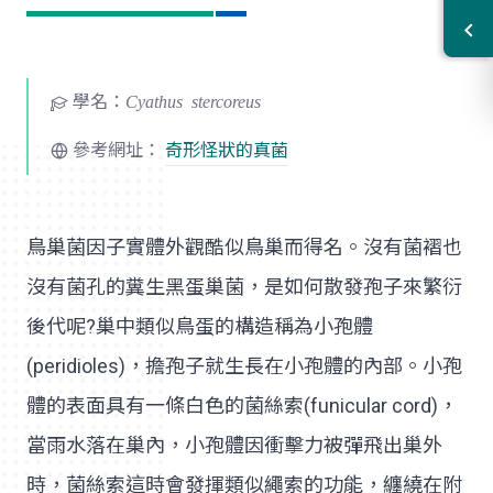
學名：
Cyathus stercoreus
參考網址：
奇形怪狀的真菌
鳥巢菌因子實體外觀酷似鳥巢而得名。沒有菌褶也
沒有菌孔的糞生黑蛋巢菌，是如何散發孢子來繁衍
後代呢?巢中類似鳥蛋的構造稱為小孢體
(peridioles)，擔孢子就生長在小孢體的內部。小孢
體的表面具有一條白色的菌絲索(funicular cord)，
當雨水落在巢內，小孢體因衝擊力被彈飛出巢外
時，菌絲索這時會發揮類似繩索的功能，纏繞在附