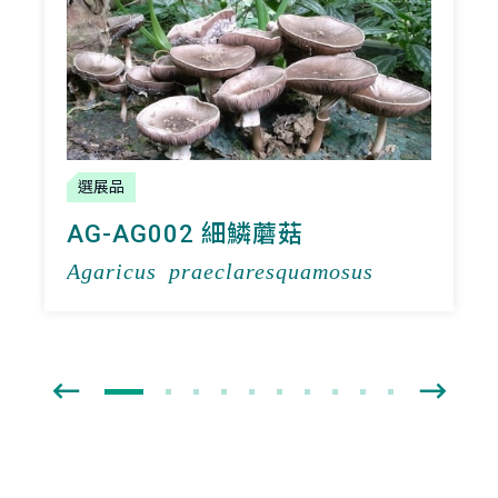
選展品
AG-AG002 細鱗蘑菇
Agaricus praeclaresquamosus