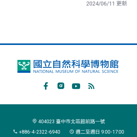
2024/06/11 更新
國
立
自
Facebook
Instagram
Youtube
RSS
然
訂
科
閱
學
404023 臺中市北區館前路一號
博
+886-4-2322-6940
週二至週日 9:00-17:00