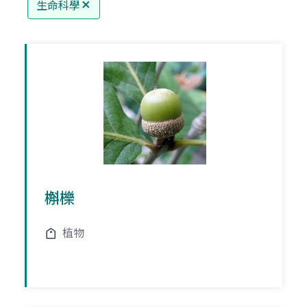
生命科學
槲櫟
植物