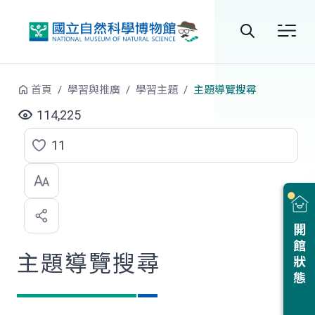
跳到中央內容區塊
全
站
首頁
學習與推廣
學習主題
主題導覽搜尋
搜
114,225
尋
11
點
選
喜
開館狀態
歡
主題導覽搜尋