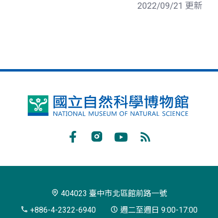
2022/09/21 更新
國
立
自
Facebook
Instagram
Youtube
RSS
然
訂
科
閱
學
404023 臺中市北區館前路一號
博
+886-4-2322-6940
週二至週日 9:00-17:00