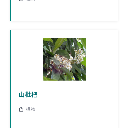
山枇杷
植物