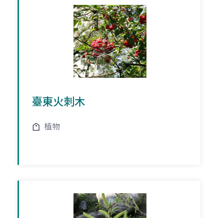
臺東火刺木
植物