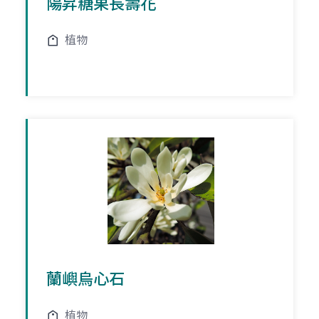
陽昇糖果長壽花
植物
蘭嶼烏心石
植物