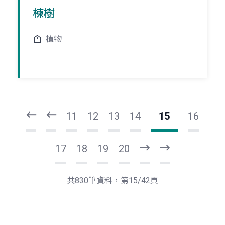
楝樹
植物
頁
頁
一
一
第
上
11
12
13
14
15
16
17
18
19
20
下
最
一
後
頁
一
共830筆資料，第15/42頁
頁