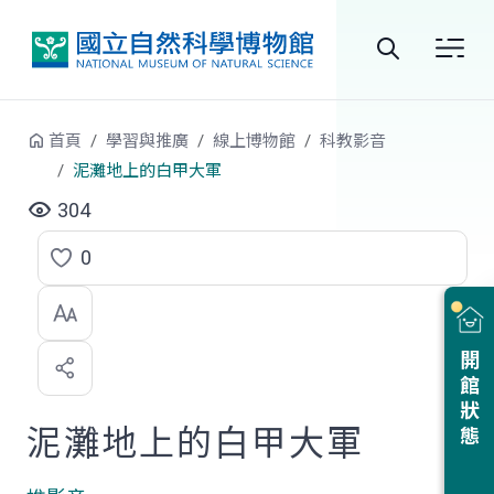
跳到中央內容區塊
全
站
首頁
學習與推廣
線上博物館
科教影音
搜
泥灘地上的白甲大軍
尋
304
0
點
選
喜
開館狀態
歡
泥灘地上的白甲大軍