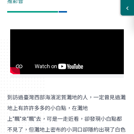
推影音
到訪過臺灣西部海濱泥質灘地的人，一定曾見過灘
地上有許許多多的小白點，在灘地
上"飄"來"飄"去，可是一走近看，卻發現小白點都
不見了，但灘地上密布的小洞口卻隱約出現了白色