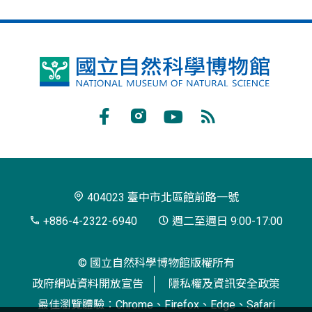
國
立
自
Facebook
Instagram
Youtube
RSS
然
訂
科
閱
學
404023 臺中市北區館前路一號
博
+886-4-2322-6940
週二至週日 9:00-17:00
物
© 國立自然科學博物館版權所有
館
政府網站資料開放宣告
隱私權及資訊安全政策
最佳瀏覽體驗：Chrome、Firefox、Edge、Safari