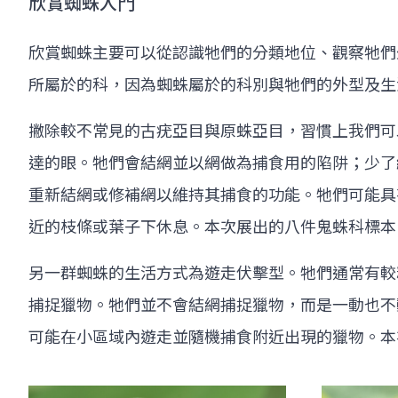
欣賞蜘蛛入門
欣賞蜘蛛主要可以從認識牠們的分類地位、觀察牠們
所屬於的科，因為蜘蛛屬於的科別與牠們的外型及
撇除較不常見的古疣亞目與原蛛亞目，習慣上我們可
達的眼。牠們會結網並以網做為捕食用的陷阱；少了
重新結網或修補網以維持其捕食的功能。牠們可能具
近的枝條或葉子下休息。本次展出的八件鬼蛛科標
另一群蜘蛛的生活方式為遊走伏擊型。牠們通常有較
捕捉獵物。牠們並不會結網捕捉獵物，而是一動也不
可能在小區域內遊走並隨機捕食附近出現的獵物。本