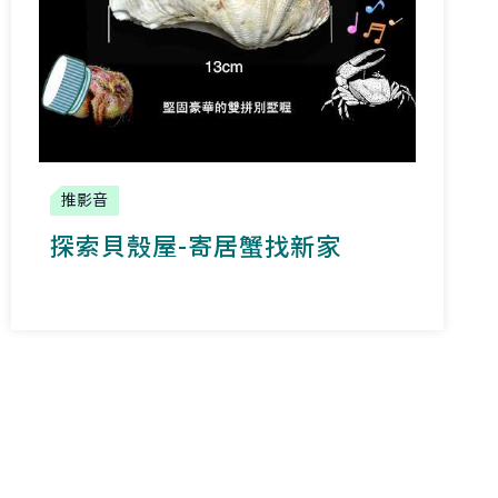
推影音
探索貝殼屋-寄居蟹找新家