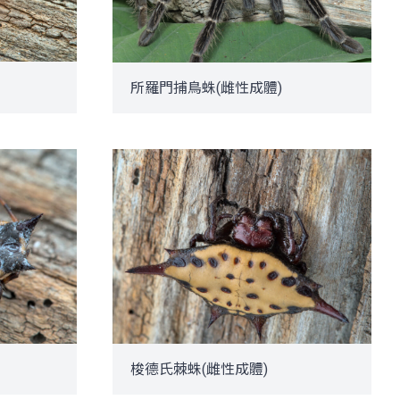
所羅門捕鳥蛛(雌性成體)
梭德氏棘蛛(雌性成體)