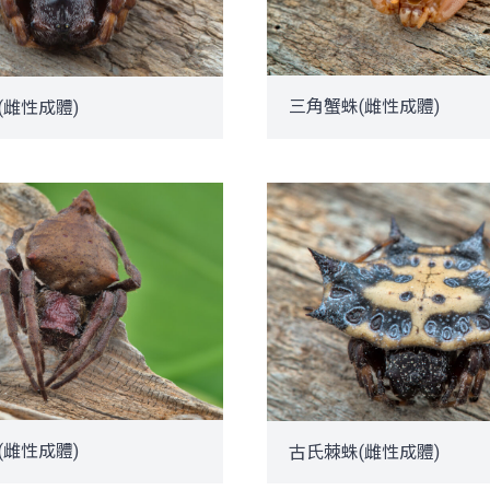
三角蟹蛛(雌性成體)
(雌性成體)
(雌性成體)
古氏棘蛛(雌性成體)