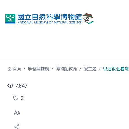
跳到中央內容區塊
首頁
學習與推廣
博物館教育
搜主題
很近很近看蜘
7,847
2
點
選
喜