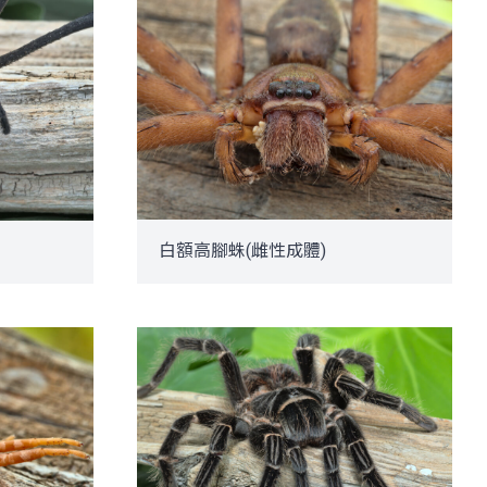
白額高腳蛛(雌性成體)