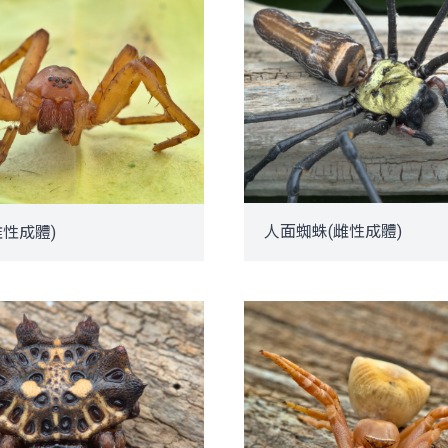
人面蜘蛛(雌性成體)
雌性成體)