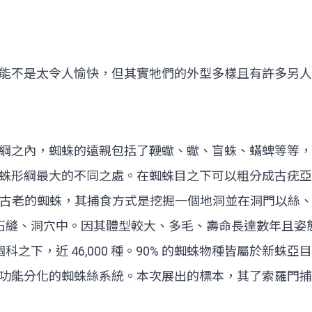
能不是太令人愉快，但其實牠們的外型多樣且有許多另
綱之內，蜘蛛的遠親包括了鞭蠍、蠍、盲蛛、蟎蜱等等，
最大的不同之處。在蜘蛛目之下可以粗分成古疣亞目（Mesot
是現生最古老的蜘蛛，其捕食方式是挖掘一個地洞並在洞門以
表、石縫、洞穴中。因其體型較大、多毛、壽命長達數年且
科之下，近 46,000 種。90% 的蜘蛛物種皆屬於新
功能分化的蜘蛛絲系統。本次展出的標本，其了索羅門