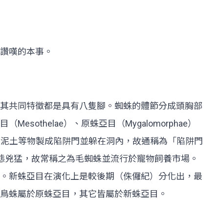
人讚嘆的本事。
其共同特徵都是具有八隻腳。蜘蛛的體節分成頭胸部
helae）、原蛛亞目（Mygalomorphae）
絲、泥土等物製成陷阱門並躲在洞內，故通稱為「陷阱門
姿態兇猛，故常稱之為毛蜘蛛並流行於寵物飼養市場。
蛛亞目。新蛛亞目在演化上是較後期（侏儸紀）分化出，最
捕鳥蛛屬於原蛛亞目，其它皆屬於新蛛亞目。