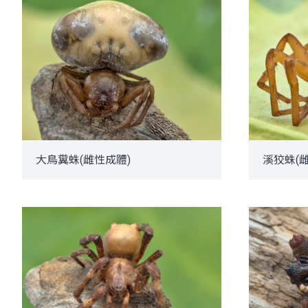
大鳥糞蛛(雌性成體)
溪狡蛛(