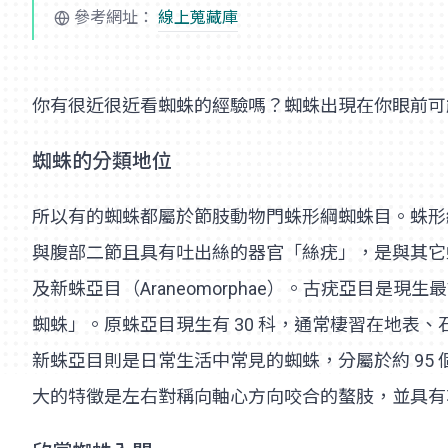
參考網址：
線上蒐藏庫
你有很近很近看蜘蛛的經驗嗎？蜘蛛出現在你眼前可
蜘蛛的分類地位
所以有的蜘蛛都屬於節肢動物門蛛形綱蜘蛛目。蛛形
與腹部二節且具有吐出絲的器官「絲疣」，是與其它蛛形綱
及新蛛亞目（Araneomorphae）。古疣亞目
蜘蛛」。原蛛亞目現生有 30 科，通常棲習在地
新蛛亞目則是日常生活中常見的蜘蛛，分屬於約 95 個
大的特徵是左右對稱向軸心方向咬合的螯肢，並具有