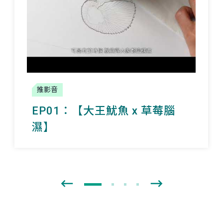
推影音
EP01：【
大王魷魚
x 草莓腦
濕】