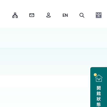
:::
開館狀態