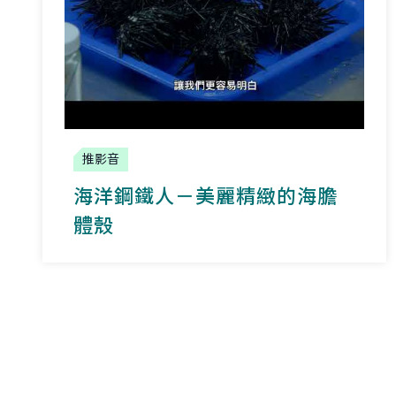
推影音
海洋鋼鐵人－美麗精緻的海膽
體殼