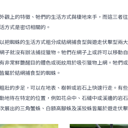
外觀上的特徵、牠們的生活方式與棲地來手，而這三者往
生活方式是密切相關的。
以把蜘蛛的生活方式粗分成結網捕食型與遊走伏擊型兩大
網子就沒有辦法捕捉獵物。牠們在網子上或許可以移動自
有非常鮮艷醒目的體色或斑紋用於吸引獵物上網。牠們或
本皆屬於結網捕食型的蜘蛛。
粗壯的步足，可以在地表、樹幹或岩石上快速行走。有些
動地待在特定的位置，例如花朵中、石縫中或溪邊的岩石
次展出的三角蟹蛛、白額高腳蛛及溪狡蛛皆屬於遊走伏