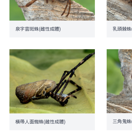
泉字雲斑蛛(雌性成體)
乳頭棘蛛
三角鬼蛛
橫帶人面蜘蛛(雌性成體)