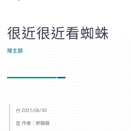
歡
很近很近看蜘蛛
搜主題
2021/06/30
作者：廖鎮磐