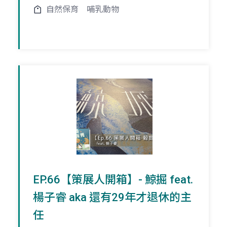
自然保育
哺乳動物
EP.66【策展人開箱】- 鯨掘 feat.
楊子睿 aka 還有29年才退休的主
任