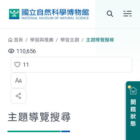
跳到中央內容區塊
全
站
首頁
學習與推廣
學習主題
主題導覽搜尋
搜
110,656
尋
11
點
選
喜
開館狀態
歡
主題導覽搜尋