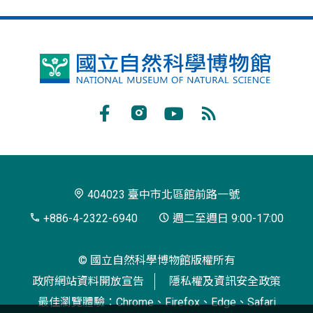
國
立
自
Facebook
Instagram
Youtube
RSS
然
訂
科
閱
學
404023 臺中市北區館前路一號
博
+886-4-2322-6940
週二至週日 9:00-17:00
物
© 國立自然科學博物館版權所有
館
政府網站資料開放宣告
隱私權及資訊安全政策
最佳瀏覽體驗：Chrome、Firefox、Edge、Safari