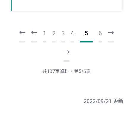
頁
頁
一
一
第
上
1
2
3
4
5
6
下
一
頁
最
後
一
共107筆資料，第5/6頁
頁
2022/09/21 更新