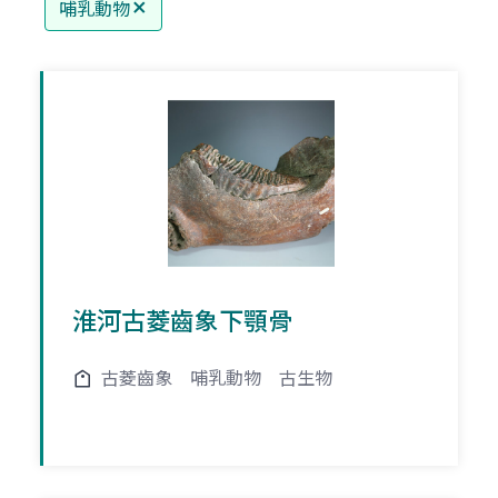
哺乳動物
淮河古菱齒象下顎骨
古菱齒象
哺乳動物
古生物