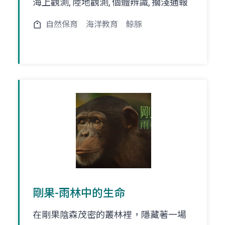
海上觀測, 陸地觀測, 個體辨識, 擱淺通報
自然保育
海洋教育
鯨豚
剛果-雨林中的生命
在剛果陰森茂密的叢林裡，隱藏著一場