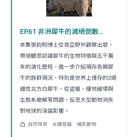
EP.61 非洲犀牛的滅絕倒數...
本集張鈞翔博士從肯亞野外觀察出發，
帶領聽眾認識犀牛的生物特徵與五千萬
年的演化歷程，進一步介紹現存各類犀
牛的族群現況，特別是世界上僅存的2頭
雌性北方白犀牛。從盜獵、棲地破壞與
生態系崩解等問題，反思大型動物消失
對地球的深遠影響。
自然保育
永續發展
哺乳動物