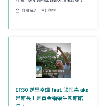
好呢？還是讓牠回歸野外環境好呢？
自然保育
哺乳動物
EP.30 送里幸蝠 feat. 張恒嘉 aka
是館長！是黃金蝙蝠生態館館