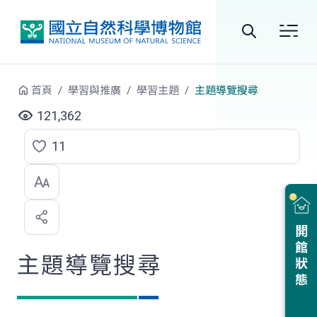
跳到中央內容區塊
全
站
首頁
學習與推廣
學習主題
主題導覽搜尋
搜
121,362
尋
11
點
選
喜
開館狀態
歡
主題導覽搜尋