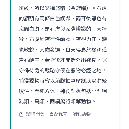
斑紋，所以又稱錢貓（金錢貓）。石虎
的額頭有兩條白色縱帶，兩耳後黑色有
塊圓白斑，是石虎與家貓辨識的一大特
徵。石虎屬夜行性動物，夜視力佳、聽
覺敏銳、犬齒發達。白天棲息於樹洞或
岩石縫中，黃昏後才開始外出獵食，採
守株待兔的戰略守候在獵物必經之地，
捕獲獵物時會以前腳拍擊壓制或以嘴緊
咬住，至死方休。捕食對象包括小型哺
乳類、鳥類、兩棲爬行類等動物。
環境開發
自然保育
哺乳動物