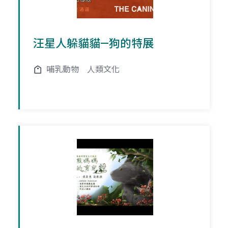
汪星人躲貓貓—狗的特展
哺乳動物
人類文化