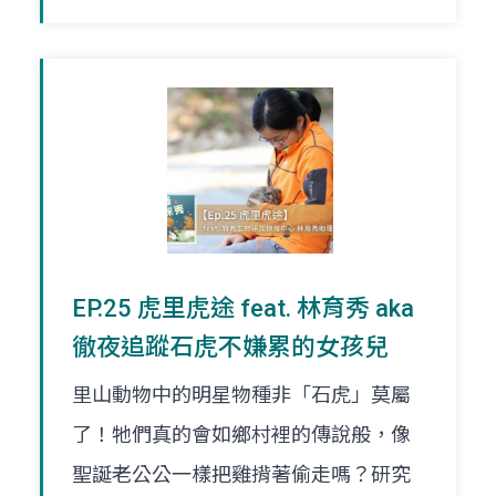
EP.25 虎里虎途 feat. 林育秀 aka
徹夜追蹤石虎不嫌累的女孩兒
里山動物中的明星物種非「石虎」莫屬
了！牠們真的會如鄉村裡的傳說般，像
聖誕老公公一樣把雞揹著偷走嗎？研究