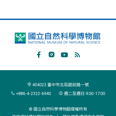
國
立
自
Facebook
Instagram
Youtube
RSS
然
訂
科
閱
學
404023 臺中市北區館前路一號
博
+886-4-2322-6940
週二至週日 9:00-17:00
物
© 國立自然科學博物館版權所有
館