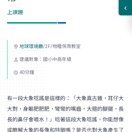
上課趣
地球環境廳
/2F/物種保育教室
建議對象：國小中高年級
40分鐘
有一段大象唸謠是這樣的：「大象真古錐，耳仔大
大對，身軀肥肥肥，彎彎的嘴齒，大箍的腳腿，長
長的鼻仔會噴水！」唸著這段大象唸謠，你能想像
或瞭解大象的長像和特徵嗎？是否也對大象產生了