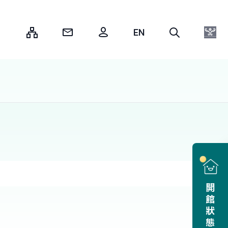
:::
開館狀態