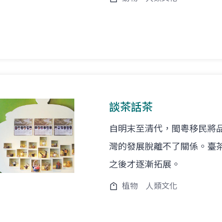
談茶話茶
自明末至清代，閩粵移民將
灣的發展脫離不了關係。臺茶
之後才逐漸拓展。
植物
人類文化