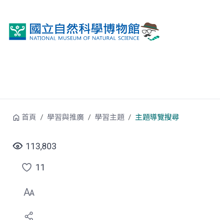
跳到中央內容區塊
首頁
學習與推廣
學習主題
主題導覽搜尋
113,803
11
點
選
喜