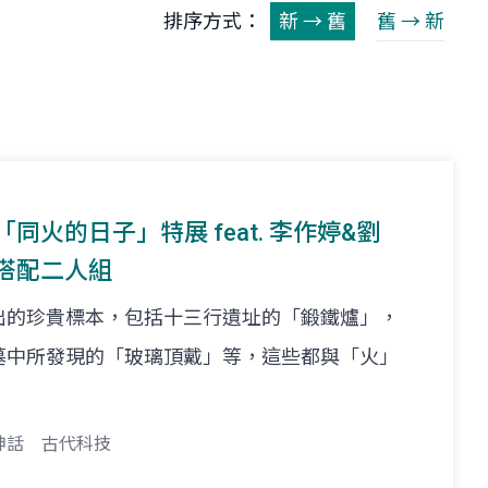
排序方式：
新 → 舊
舊 → 新
-「同火的日子」特展 feat. 李作婷&劉
妙搭配二人組
出的珍貴標本，包括十三行遺址的「鍛鐵爐」，
墓中所發現的「玻璃頂戴」等，這些都與「火」
神話
古代科技