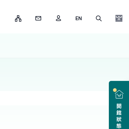
:::
開館狀態