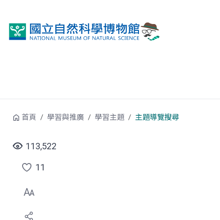
跳到中央內容區塊
首頁
學習與推廣
學習主題
主題導覽搜尋
113,522
11
點
選
喜