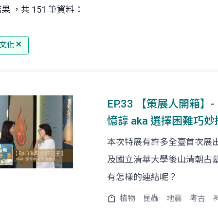
果 ，共 151 筆資料：
文化
EP.33 【策展人開箱】
憶諄 aka 選擇困難巧
本次特展有許多全臺首次展
及國立清華大學後山清朝古
有怎樣的連結呢？
植物
昆蟲
地震
考古