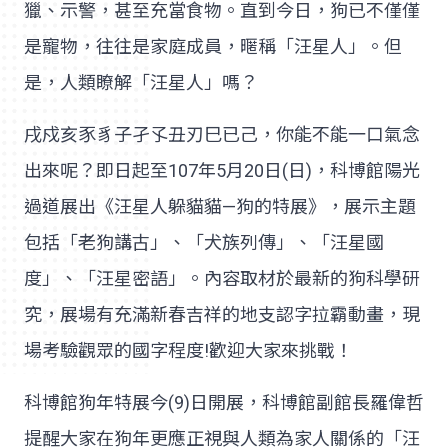
獵、示警，甚至充當食物。直到今日，狗已不僅僅
是寵物，往往是家庭成員，暱稱「汪星人」。但
是，人類瞭解「汪星人」嗎？
戌戍亥豕豸子孑孓丑刃巳已己，你能不能一口氣念
出來呢？即日起至107年5月20日(日)，科博館陽光
過道展出《汪星人躲貓貓—狗的特展》，展示主題
包括「老狗講古」、「犬族列傳」、「汪星國
度」、「汪星密語」。內容取材於最新的狗科學研
究，展場有充滿新春吉祥的地支認字拉霸動畫，現
場考驗觀眾的國字程度!歡迎大家來挑戰！
科博館狗年特展今(9)日開展，科博館副館長羅偉哲
提醒大家在狗年更應正視與人類為家人關係的「汪