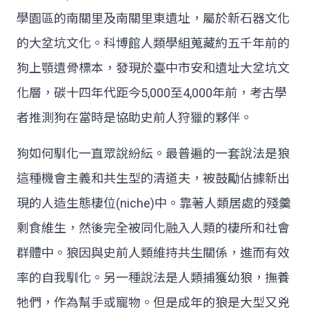
學園區的南關里及南關里東遺址，屬於新石器文化
的大坌坑文化。科博館人類學組蒐藏約五千年前的
狗上顎遺骨標本，發現於臺中市安和遺址大坌坑文
化層，碳十四年代距今5,000至4,000年前，考古學
者推測狗在當時是協助史前人狩獵的夥伴。
狗如何馴化一直眾說紛紜。最普遍的一套說法是狼
這種機會主義和共生型的清道夫，被鼓勵佔據新出
現的人造生態棲位(niche)中。靠著人類居處的殘羹
剩食維生，然後完全被同化融入人類的棲所和社會
群體中。狼因與史前人類維持共生關係，進而有效
率的自我馴化。另一種說法是人類捕獲幼狼，撫養
牠們，作為幫手或寵物。但是成年的狼是大型又兇