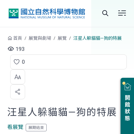
跳到中央內容區塊
全
站
首頁
展覽與劇場
展覽
汪星人躲貓貓—狗的特展
搜
193
尋
0
點
選
喜
開館狀態
歡
汪星人躲貓貓—狗的特展
看展覽