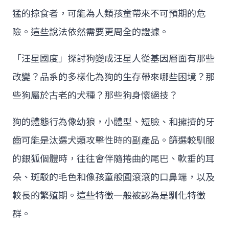
猛的掠食者，可能為人類孩童帶來不可預期的危
險。這些說法依然需要更周全的證據。
「汪星國度」探討狗變成汪星人從基因層面有那些
改變？品系的多樣化為狗的生存帶來哪些困境？那
些狗屬於古老的犬種？那些狗身懷絕技？
狗的體態行為像幼狼，小體型、短臉、和擁擠的牙
齒可能是汰選犬類攻擊性時的副產品。篩選較馴服
的銀狐個體時，往往會伴隨捲曲的尾巴、軟垂的耳
朵、斑駁的毛色和像孩童般圓滾滾的口鼻端，以及
較長的繁殖期。這些特徵一般被認為是馴化特徵
群。