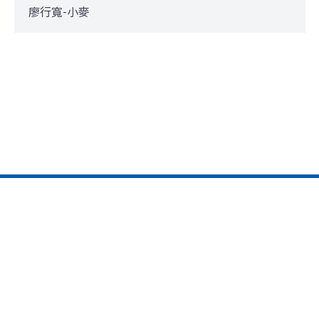
廖行寬-小麥