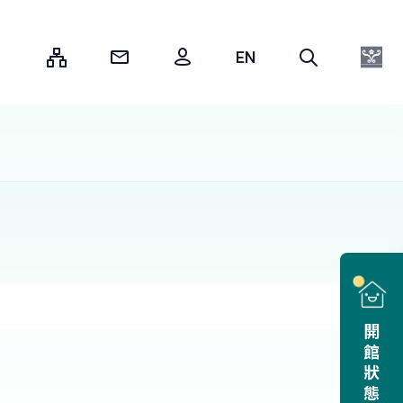
:::
開館狀態