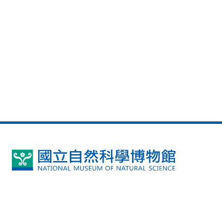
國
立
自
然