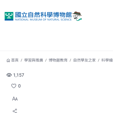
跳到中央內容區塊
首頁
學習與推廣
博物館教育
自然學友之家
科學繪
1,157
0
點
選
喜