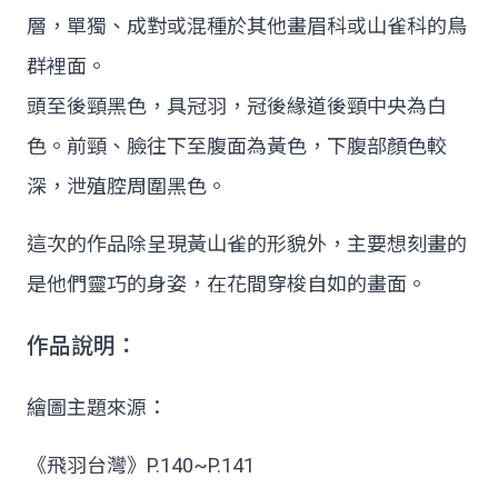
層，單獨、成對或混種於其他畫眉科或山雀科的鳥
群裡面。
頭至後頸黑色，具冠羽，冠後緣道後頸中央為白
色。前頸、臉往下至腹面為黃色，下腹部顏色較
深，泄殖腔周圍黑色。
這次的作品除呈現黃山雀的形貌外，主要想刻畫的
是他們靈巧的身姿，在花間穿梭自如的畫面。
作品說明：
繪圖主題來源：
《飛羽台灣》P.140~P.141