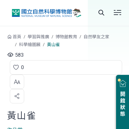
跳到中央內容區塊
全
站
首頁
學習與推廣
博物館教育
自然學友之家
搜
科學繪圖展
黃山雀
尋
583
0
點
選
喜
開館狀態
歡
黃山雀