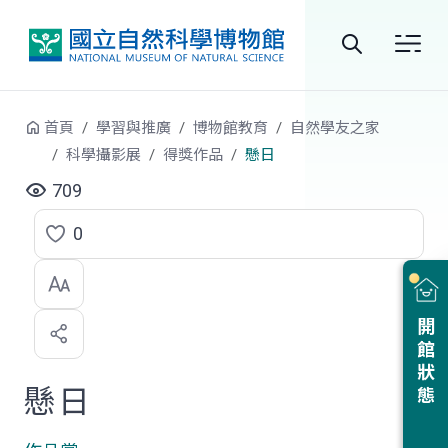
跳到中央內容區塊
全
站
首頁
學習與推廣
博物館教育
自然學友之家
搜
科學攝影展
得獎作品
懸日
尋
709
0
點
選
喜
開館狀態
歡
懸日