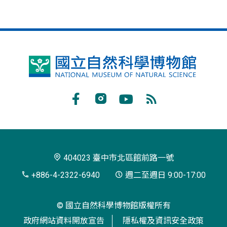
國
立
自
Facebook
Instagram
Youtube
RSS
然
訂
科
閱
學
404023 臺中市北區館前路一號
博
+886-4-2322-6940
週二至週日 9:00-17:00
物
© 國立自然科學博物館版權所有
館
政府網站資料開放宣告
隱私權及資訊安全政策