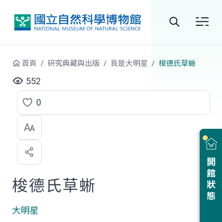
跳到中央內容區塊
全
站
首頁
研究典藏與出版
我是大明星
梭德氏草蜥
搜
552
尋
0
點
選
喜
開館狀態
歡
梭德氏草蜥
大明星